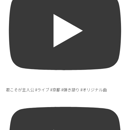
君こそが主人公 #ライブ #京都 #弾き語り #オリジナル曲