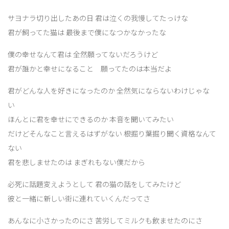
サヨナラ切り出したあの日 君は泣くの我慢してたっけな
君が飼ってた猫は 最後まで僕になつかなかったな
僕の幸せなんて君は 全然願ってないだろうけど
君が誰かと幸せになること 願ってたのは本当だよ
君がどんな人を好きになったのか 全然気にならないわけじゃな
い
ほんとに君を幸せにできるのか 本音を聞いてみたい
だけどそんなこと言えるはずがない 根掘り葉掘り聞く資格なんて
ない
君を悲しませたのは まぎれもない僕だから
必死に話題変えようとして 君の猫の話をしてみたけど
彼と一緒に新しい街に連れていくんだってさ
あんなに小さかったのにさ 苦労してミルクも飲ませたのにさ