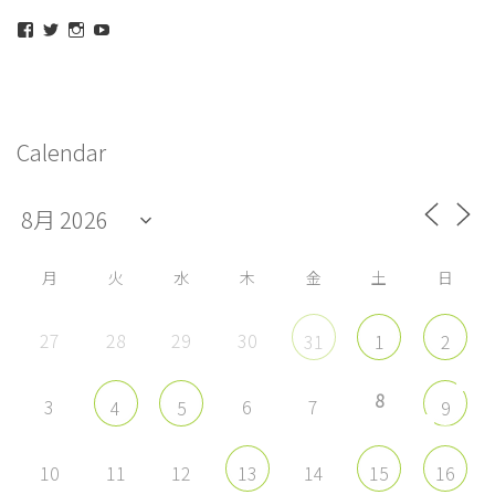
ナ
maeda_kazuaki@me.com
maedakazuaki
maede_kazuaki
MaedeKazuaki128
ビ
さ
さ
さ
さ
ん
ん
ん
ん
ゲ
の
の
の
の
プ
プ
プ
プ
ー
ロ
ロ
ロ
ロ
シ
フ
フ
フ
フ
Calendar
ィ
ィ
ィ
ィ
ョ
ー
ー
ー
ー
ル
ル
ル
ル
ン
を
を
を
を
Facebook
Twitter
Instagram
YouTube
で
で
で
で
表
表
表
表
示
示
示
示
月
火
水
木
金
土
日
27
28
29
30
31
1
2
8
3
6
7
4
5
9
10
11
12
14
13
15
16