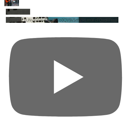
YouTube動画
VVVnY3dFVUNyY01mdDdGMEo0QV9VSmZRLm9FcFQydFFYejlF