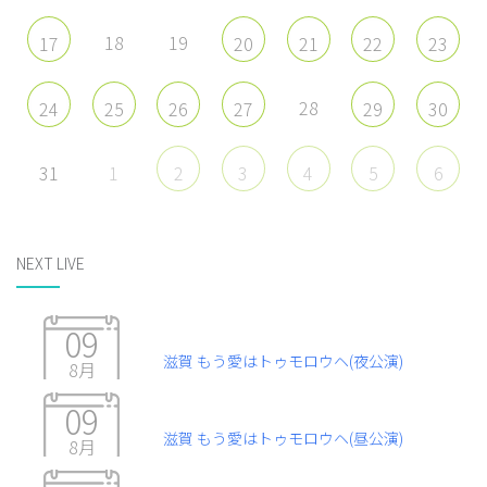
18
19
17
20
21
22
23
28
24
25
26
27
29
30
31
1
2
3
4
5
6
NEXT LIVE
09
滋賀 もう愛はトゥモロウヘ(夜公演)
8月
09
滋賀 もう愛はトゥモロウヘ(昼公演)
8月