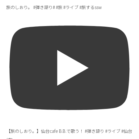
旅のしおり。 #弾き語り# #旅 #ライブ #旅するssw
【旅のしおり。】仙台cafe B.B.で歌う！ #弾き語り #ライブ #仙台