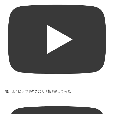
楓 #スピッツ #弾き語り #楓 #歌ってみた