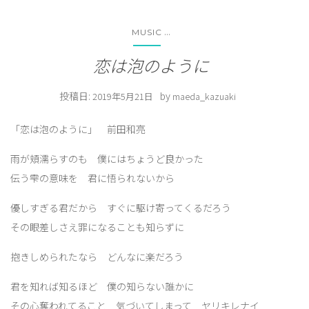
...
MUSIC
恋は泡のように
投稿日:
by
2019年5月21日
maeda_kazuaki
「恋は泡のように」 前田和亮
雨が頬濡らすのも 僕にはちょうど良かった
伝う雫の意味を 君に悟られないから
優しすぎる君だから すぐに駆け寄ってくるだろう
その眼差しさえ罪になることも知らずに
抱きしめられたなら どんなに楽だろう
君を知れば知るほど 僕の知らない誰かに
その心奪われてること 気づいてしまって ヤリキレナイ