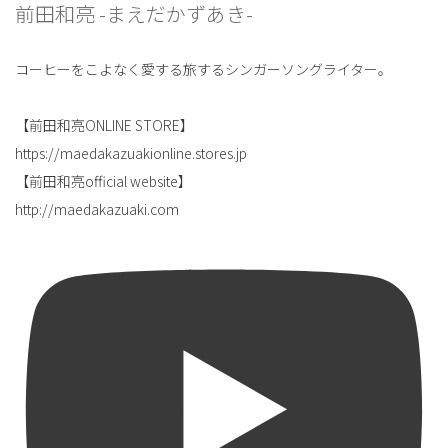
前田和亮 -まえだかずあき-
コーヒーをこよなく愛する旅するシンガーソングライター。
【前田和亮ONLINE STORE】
https://maedakazuakionline.stores.jp
【前田和亮official website】
http://maedakazuaki.com