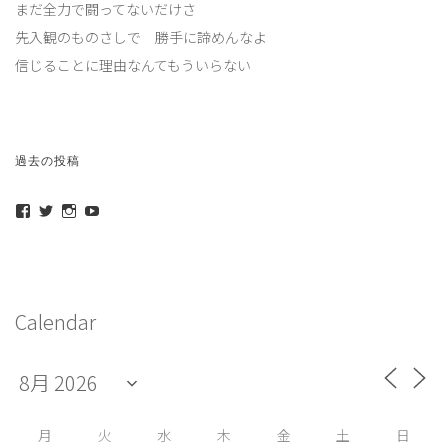
まだ全力で闘ってないだけさ
先入観のものさしで 勝手に諦めんなよ
信じることに理由なんてもういらない
投
過去の投稿
稿
maeda_kazuaki@me.com
maedakazuaki
maede_kazuaki
MaedeKazuaki128
ナ
さ
さ
さ
さ
ん
ん
ん
ん
ビ
の
の
の
の
プ
プ
プ
プ
ゲ
ロ
ロ
ロ
ロ
ー
フ
フ
フ
フ
Calendar
ィ
ィ
ィ
ィ
シ
ー
ー
ー
ー
ル
ル
ル
ル
ョ
を
を
を
を
Facebook
Twitter
Instagram
YouTube
ン
で
で
で
で
表
表
表
表
示
示
示
示
月
火
水
木
金
土
日