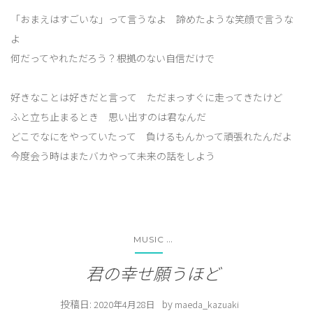
「おまえはすごいな」って言うなよ 諦めたような笑顔で言うな
よ
何だってやれただろう？根拠のない自信だけで
好きなことは好きだと言って ただまっすぐに走ってきたけど
ふと立ち止まるとき 思い出すのは君なんだ
どこでなにをやっていたって 負けるもんかって頑張れたんだよ
今度会う時はまたバカやって未来の話をしよう
...
MUSIC
君の幸せ願うほど
投稿日:
by
2020年4月28日
maeda_kazuaki