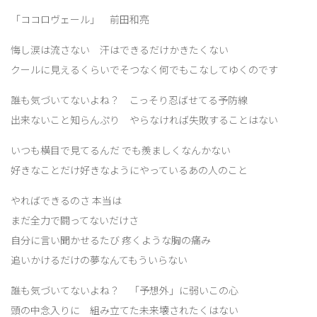
「ココロヴェール」 前田和亮
悔し涙は流さない 汗はできるだけかきたくない
クールに見えるくらいでそつなく何でもこなしてゆくのです
誰も気づいてないよね？ こっそり忍ばせてる予防線
出来ないこと知らんぷり やらなければ失敗することはない
いつも横目で見てるんだ でも羨ましくなんかない
好きなことだけ好きなようにやっているあの人のこと
やればできるのさ 本当は
まだ全力で闘ってないだけさ
自分に言い聞かせるたび 疼くような胸の痛み
追いかけるだけの夢なんてもういらない
誰も気づいてないよね？ 「予想外」に弱いこの心
頭の中念入りに 組み立てた未来壊されたくはない