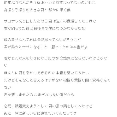
何年ぶりなんだろうね お互い全然変わってないのかもね
身振り手振りの大きな君と 静かに頷く僕
サヨナラ切り出したあの日 君は泣くの我慢してたっけな
君が飼ってた猫は 最後まで僕になつかなかったな
僕の幸せなんて君は 全然願ってないだろうけど
君が誰かと幸せになること 願ってたのは本当だよ
君がどんな人を好きになったのか 全然気にならないわけじゃな
い
ほんとに君を幸せにできるのか 本音を聞いてみたい
だけどそんなこと言えるはずがない 根掘り葉掘り聞く資格なんて
ない
君を悲しませたのは まぎれもない僕だから
必死に話題変えようとして 君の猫の話をしてみたけど
彼と一緒に新しい街に連れていくんだってさ