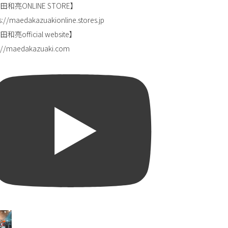
田和亮ONLINE STORE】
s://maedakazuakionline.stores.jp
和亮official website】
p://maedakazuaki.com