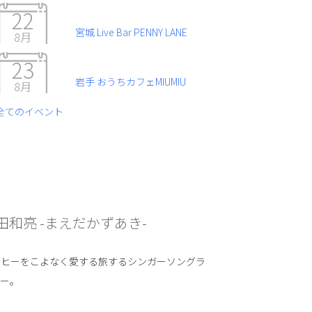
22
宮城 Live Bar PENNY LANE
8月
23
岩手 おうちカフェMIUMIU
8月
全てのイベント
田和亮 -まえだかずあき-
ーヒーをこよなく愛する旅するシンガーソングラ
ター。