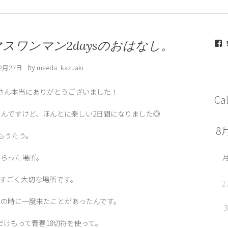
m
スワンマン2daysのおはなし。
by
12月27日
maeda_kazuaki
なさん本当にありがとうございました！
Ca
んですけど、ほんとに楽しい2日間になりました◎
F
でもうたう。
もらった場所。
すごく大切な場所です。
2
いの時に一度来たことがあったんです。
だけもって青春18切符を使って。