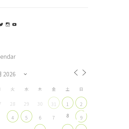
aeda_kazuaki@me.com
maedakazuaki
maede_kazuaki
MaedeKazuaki128
さ
さ
さ
さ
ん
ん
ん
ん
の
の
の
の
プ
プ
プ
プ
ロ
ロ
ロ
ロ
フ
フ
フ
フ
lendar
ィ
ィ
ィ
ィ
ー
ー
ー
ー
ル
ル
ル
ル
を
を
を
を
acebook
Twitter
Instagram
YouTube
で
で
で
で
表
表
表
表
示
示
示
示
月
火
水
木
金
土
日
7
28
29
30
31
1
2
8
3
6
7
4
5
9