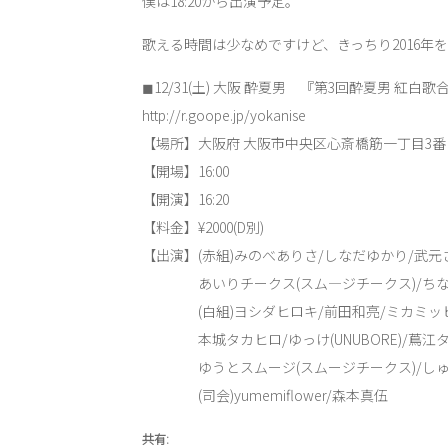
僕は18:20から出演予定。
歌える時間は少なめですけど、きっちり2016年
◼︎12/31(土) 大阪 酔夏男 『第3回酔夏男 紅白歌
http://r.goope.jp/yokanise
【場所】大阪府 大阪市中央区心斎橋筋一丁目3番２
【開場】16:00
【開演】16:20
【料金】¥2000(D別)
【出演】(赤組)みのべありさ/しなだゆかり/武元
あいりチークス(スム―ジチークス)/ちなげ/???
(白組)ヨシダヒロキ/前田和亮/ミカミッヒ
本城タカヒロ/ゆっけ(UNUBORE)/蔦江
ゆうとスムージ(スムージチークス)/しゅん
(司会)yumemiflower/森本真伍
共有: