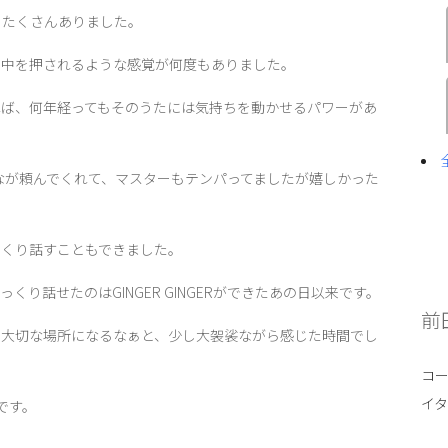
もたくさんありました。
背中を押されるような感覚が何度もありました。
れば、何年経ってもそのうたには気持ちを動かせるパワーがあ
いみんなが頼んでくれて、マスターもテンパってましたが嬉しかった
っくり話すこともできました。
り話せたのはGINGER GINGERができたあの日以来です。
前
た大切な場所になるなぁと、少し大袈裟ながら感じた時間でし
コ
イ
です。