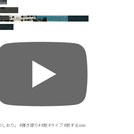
uTube動画
VnY3dFVUNyY01mdDdGMEo0QV9VSmZRLm9FcF
FFYejlF
しおり。 #弾き語り# #旅 #ライブ #旅するssw