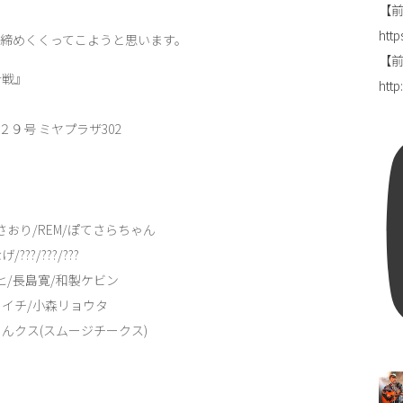
【前
http
を締めくくってこようと思います。
【前田
合戦』
htt
９号 ミヤプラザ302
さおり/REM/ぽてさらちゃん
/???/???
/長島寛/和製ケビン
タイチ/小森リョウタ
クス(スムージチークス)