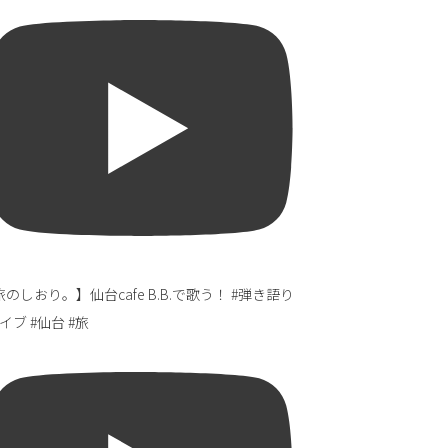
のしおり。】仙台cafe B.B.で歌う！ #弾き語り
イブ #仙台 #旅