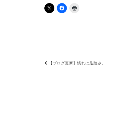
投
【ブログ更新】慣れは足踏み。
稿
ナ
ビ
ゲ
ー
シ
ョ
ン