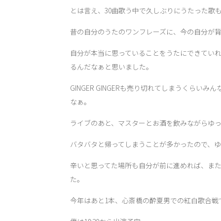
とは言え、30曲歌う中で久しぶりにうたった歌
昔の自分のうたのワンフレーズに、今の自分が
自分が本当に思っていることをうたにできてい
るんだなぁと思いました。
GINGER GINGERも売り切れてしまうくら
なぁ。
ライブのあと、マスターとお酒を飲みながらゆ
バタバタと帰ってしまうことが多かったので、ゆっく
辛いと思ってた場所も自分が前に進めれば、ま
た。
今年はあと1本、心斎橋の酔夏男での紅白歌合戦