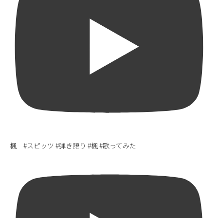
楓 #スピッツ #弾き語り #楓 #歌ってみた