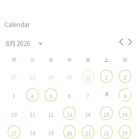
ー
の
の
の
の
プ
プ
プ
プ
シ
ロ
ロ
ロ
ロ
フ
フ
フ
フ
ョ
Calendar
ィ
ィ
ィ
ィ
ー
ー
ー
ー
ン
ル
ル
ル
ル
を
を
を
を
Facebook
Twitter
Instagram
YouTube
で
で
で
で
表
表
表
表
示
示
示
示
月
火
水
木
金
土
日
27
28
29
30
31
1
2
8
3
6
7
4
5
9
10
11
12
14
13
15
16
18
19
17
20
21
22
23