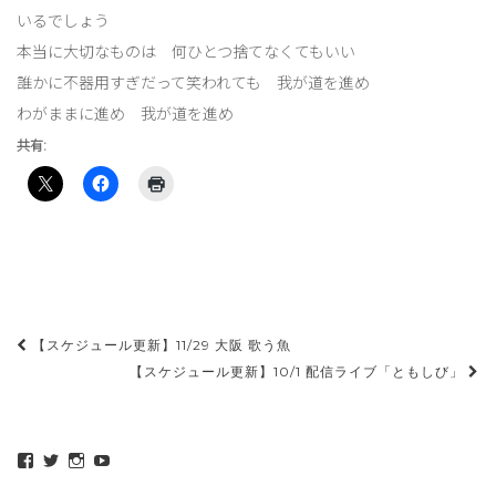
いるでしょう
本当に大切なものは 何ひとつ捨てなくてもいい
誰かに不器用すぎだって笑われても 我が道を進め
わがままに進め 我が道を進め
共有:
投
【スケジュール更新】11/29 大阪 歌う魚
稿
【スケジュール更新】10/1 配信ライブ「ともしび」
ナ
ビ
maeda_kazuaki@me.com
maedakazuaki
maede_kazuaki
MaedeKazuaki128
ゲ
さ
さ
さ
さ
ん
ん
ん
ん