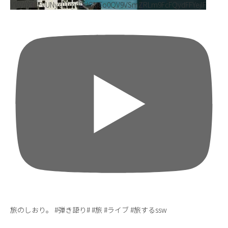
VVVnY3dFVUNyY01mdDdGMEo0QV9VSmZRLm9FcFQydFFYejlF
旅のしおり。 #弾き語り# #旅 #ライブ #旅するssw