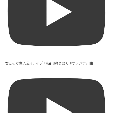
君こそが主人公 #ライブ #京都 #弾き語り #オリジナル曲