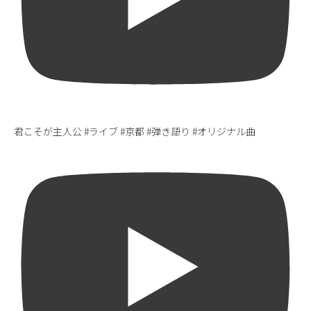
君こそが主人公 #ライブ #京都 #弾き語り #オリジナル曲