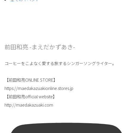
前田和亮 -まえだかずあき-
コーヒーをこよなく愛する旅するシンガーソングライター。
【前田和亮ONLINE STORE】
https://maedakazuakionline.stores.jp
【前田和亮official website】
http://maedakazuaki.com