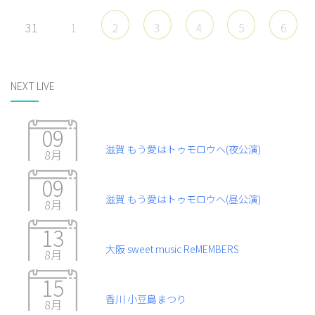
31
1
2
3
4
5
6
NEXT LIVE
09
滋賀 もう愛はトゥモロウヘ(夜公演)
8月
09
滋賀 もう愛はトゥモロウヘ(昼公演)
8月
13
大阪 sweet music ReMEMBERS
8月
15
香川 小豆島まつり
8月