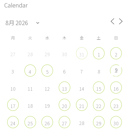
フ
フ
フ
フ
ン
Calendar
ィ
ィ
ィ
ィ
ー
ー
ー
ー
ル
ル
ル
ル
を
を
を
を
Facebook
Twitter
Instagram
YouTube
で
で
で
で
表
表
表
表
示
示
示
示
月
火
水
木
金
土
日
27
28
29
30
31
1
2
9
3
6
7
8
4
5
10
11
12
14
13
15
16
18
19
17
20
21
22
23
28
24
25
26
27
29
30