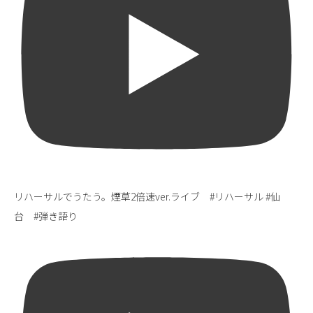
リハーサルでうたう。煙草2倍速ver.ライブ #リハーサル #仙
台 #弾き語り