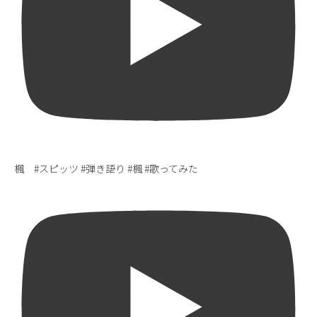
楓 #スピッツ #弾き語り #楓 #歌ってみた