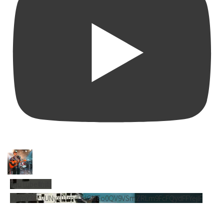
YouTube動画
VVVnY3dFVUNyY01mdDdGMEo0QV9VSmZRLm9FcFQydFFYejlF