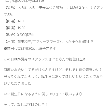
http://r.goope.jp/yokanise
【場所】大阪府 大阪市中央区心斎橋筋一丁目3番２９号 ミヤプラ
ザ302
【開場】18:30
【開演】19:00
【料金】¥2000(D別)
【出演】前田和亮/アフターアワーズ/いおかゆうみ/藤山拓
※前田和亮は20:30頃出演予定です。
この日は酔夏男のスタッフたきぐちさんの誕生日企画！
何度かお会いしてるだけなんですけど、それでも僕の音楽いいと
思ってくれてたらしく、誕生日に歌ってほしいということでお呼
びいただきました！
いい誕生日になるように僕もはりきって歌います◎
そして、3月は2度目の仙台！