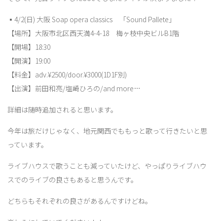
▪︎4/2(日) 大阪 Soap opera classics 「Sound Pallete」
【場所】大阪市北区西天満4-4-18 梅ヶ枝中央ビルB1階
【開場】18:30
【開演】19:00
【料金】adv.¥2500/door.¥3000(1D1F別)
【出演】前田和亮/塩崎ひろの/and more…
詳細は随時追加されると思います。
今年は旅だけじゃなく、地元関西でももっと歌って行きたいと思
っています。
ライブハウスで歌うことも減っていたけど、やっぱりライブハウ
スでのライブの良さもあると思うんです。
どちらもそれぞれの良さがあるんですけどね。