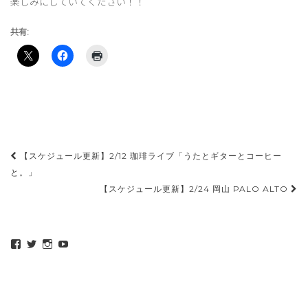
楽しみにしていてください！！
共有:
投
【スケジュール更新】2/12 珈琲ライブ「うたとギターとコーヒー
稿
と。」
【スケジュール更新】2/24 岡山 PALO ALTO
ナ
ビ
ゲ
maeda_kazuaki@me.com
maedakazuaki
maede_kazuaki
MaedeKazuaki128
さ
さ
さ
さ
ー
ん
ん
ん
ん
シ
の
の
の
の
プ
プ
プ
プ
ョ
ロ
ロ
ロ
ロ