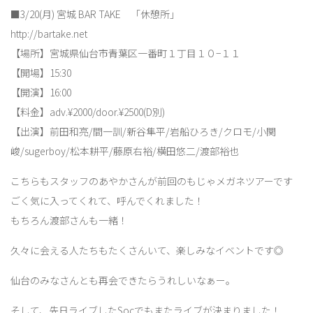
■3/20(月) 宮城 BAR TAKE 「休憩所」
http://bartake.net
【場所】宮城県仙台市青葉区一番町１丁目１０−１１
【開場】15:30
【開演】16:00
【料金】adv.¥2000/door.¥2500(D別)
【出演】前田和亮/間一訓/新谷隼平/岩船ひろき/クロモ/小関
峻/sugerboy/松本耕平/藤原右裕/横田悠二/渡部裕也
こちらもスタッフのあやかさんが前回のもじゃメガネツアーです
ごく気に入ってくれて、呼んでくれました！
もちろん渡部さんも一緒！
久々に会える人たちもたくさんいて、楽しみなイベントです◎
仙台のみなさんとも再会できたらうれしいなぁー。
そして、先日ライブしたSocでもまたライブが決まりました！