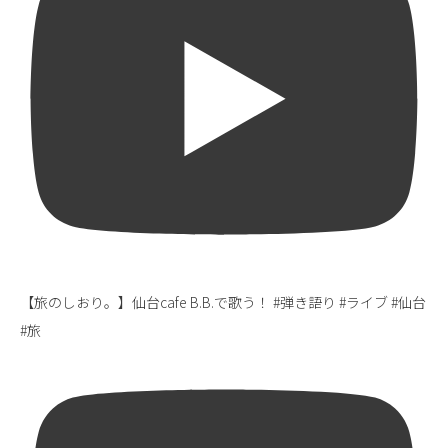
【旅のしおり。】仙台cafe B.B.で歌う！ #弾き語り #ライブ #仙台
#旅