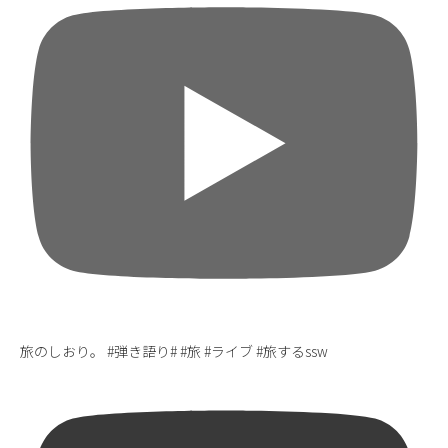
旅のしおり。 #弾き語り# #旅 #ライブ #旅するssw