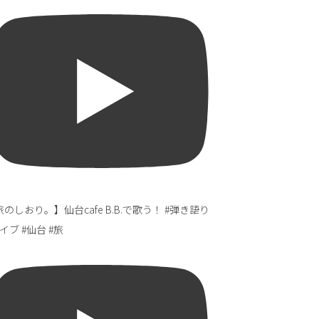
のしおり。】仙台cafe B.B.で歌う！ #弾き語り
イブ #仙台 #旅