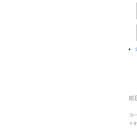
前
コ
イ