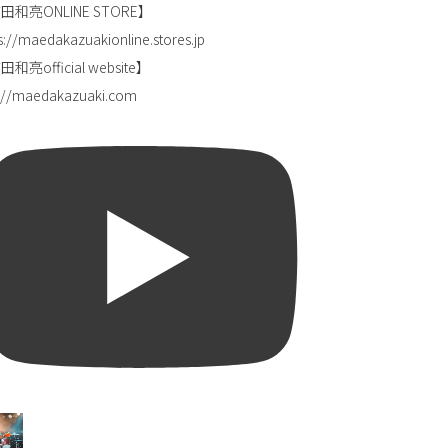
田和亮ONLINE STORE】
s://maedakazuakionline.stores.jp
和亮official website】
p://maedakazuaki.com