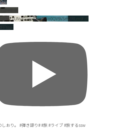
uTube動画
VnY3dFVUNyY01mdDdGMEo0QV9VSmZRLm9FcF
FFYejlF
しおり。 #弾き語り# #旅 #ライブ #旅するssw