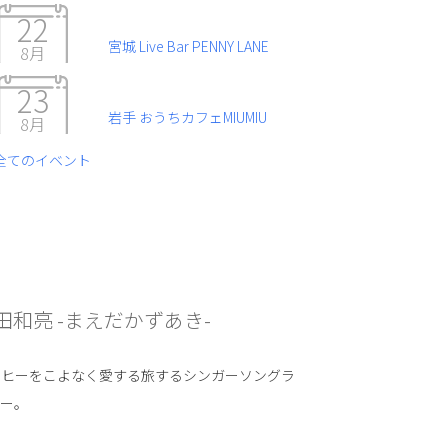
22
宮城 Live Bar PENNY LANE
8月
23
岩手 おうちカフェMIUMIU
8月
全てのイベント
田和亮 -まえだかずあき-
ーヒーをこよなく愛する旅するシンガーソングラ
ター。