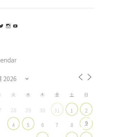
aeda_kazuaki@me.com
maedakazuaki
maede_kazuaki
MaedeKazuaki128
さ
さ
さ
さ
ん
ん
ん
ん
の
の
の
の
プ
プ
プ
プ
ロ
ロ
ロ
ロ
フ
フ
フ
フ
lendar
ィ
ィ
ィ
ィ
ー
ー
ー
ー
ル
ル
ル
ル
を
を
を
を
acebook
Twitter
Instagram
YouTube
で
で
で
で
表
表
表
表
示
示
示
示
月
火
水
木
金
土
日
7
28
29
30
31
1
2
9
3
6
7
8
4
5