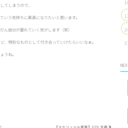
1
クしてしまうので、
1
っていう気持ちに素直になりたいと思います。
2
んだん自分が萎れていく気がします（笑）
けど、特別なものとして付き合っていけたらいいなぁ。
3
しょうね。
NEX
！
【スケジュール更新】1/29 京都