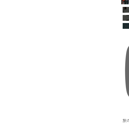
Yo
VV
Qyd
旅の