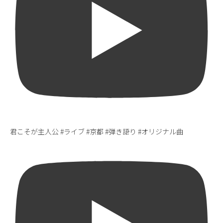
君こそが主人公 #ライブ #京都 #弾き語り #オリジナル曲