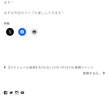
ます！
まずは今日のライブも楽しんできます！
共有:
投
【スケジュール追加】8/13(土) COE FES2016 前哨イベント
稿
冒険する心。
ナ
ビ
maeda_kazuaki@me.com
maedakazuaki
maede_kazuaki
MaedeKazuaki128
ゲ
さ
さ
さ
さ
ん
ん
ん
ん
ー
の
の
の
の
プ
プ
プ
プ