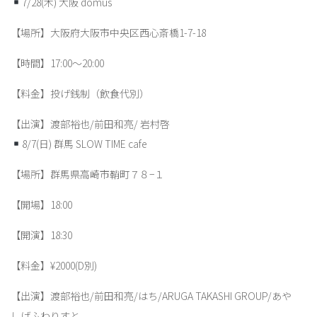
7/28(木) 大阪 domus
【場所】大阪府大阪市中央区西心斎橋1-7-18
【時間】17:00〜20:00
【料金】投げ銭制（飲食代別）
【出演】渡部裕也/前田和亮/ 岩村啓
8/7(日) 群馬 SLOW TIME cafe
【場所】群馬県高崎市鞘町７８−１
【開場】18:00
【開演】18:30
【料金】¥2000(D別)
【出演】渡部裕也/前田和亮/はち/ARUGA TAKASHI GROUP/あや
しげふわりすと