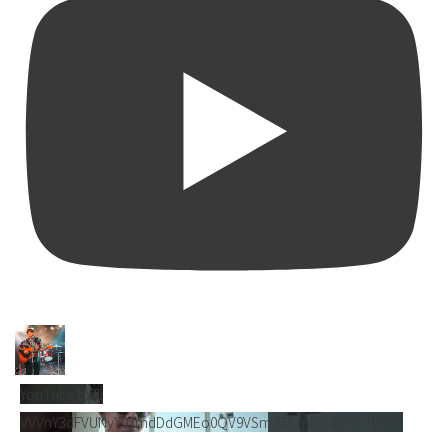
YouTube動画
VVVnY3dFVUNyY01mdDdGMEo0QV9VSmZRLmNlSkVNci1CejlB