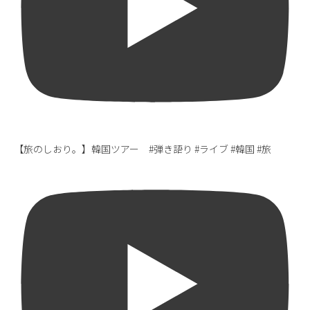
【旅のしおり。】韓国ツアー #弾き語り #ライブ #韓国 #旅