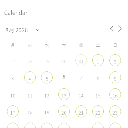
シ
ロ
ロ
ロ
ロ
フ
フ
フ
フ
ョ
Calendar
ィ
ィ
ィ
ィ
ー
ー
ー
ー
ン
ル
ル
ル
ル
を
を
を
を
Facebook
Twitter
Instagram
YouTube
で
で
で
で
表
表
表
表
示
示
示
示
月
火
水
木
金
土
日
27
28
29
30
31
1
2
6
3
7
8
4
5
9
10
11
12
14
15
13
16
18
19
17
20
21
22
23