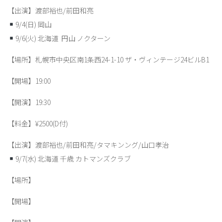
【出演】渡部裕也/前田和亮
9/4(日) 岡山
9/6(火) 北海道 円山 ノクターン
【場所】札幌市中央区南1条西24-1-10 ザ・ヴィンテージ24ビルB1
【開場】19:00
【開演】19:30
【料金】¥2500(D付)
【出演】渡部裕也/前田和亮/タマキンング/山口孝治
9/7(水) 北海道 千歳 カトマンズクラブ
【場所】
【開場】