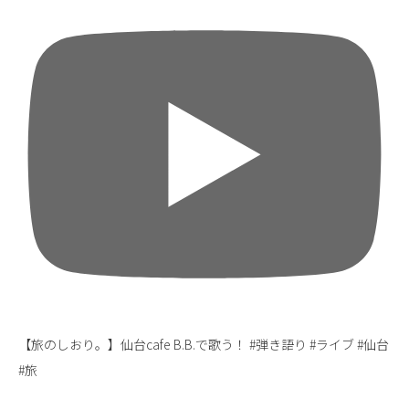
【旅のしおり。】仙台cafe B.B.で歌う！ #弾き語り #ライブ #仙台
#旅