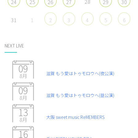
28
24
25
26
27
29
30
31
1
2
3
4
5
6
NEXT LIVE
09
滋賀 もう愛はトゥモロウヘ(夜公演)
8月
09
滋賀 もう愛はトゥモロウヘ(昼公演)
8月
13
大阪 sweet music ReMEMBERS
8月
16