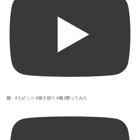
楓 #スピッツ #弾き語り #楓 #歌ってみた