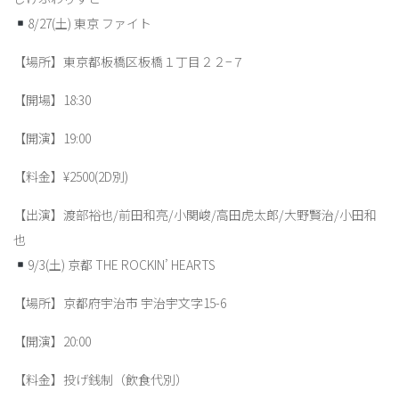
8/27(土) 東京 ファイト
【場所】東京都板橋区板橋１丁目２２−７
【開場】18:30
【開演】19:00
【料金】¥2500(2D別)
【出演】渡部裕也/前田和亮/小関峻/高田虎太郎/大野賢治/小田和
也
9/3(土) 京都 THE ROCKIN’ HEARTS
【場所】京都府宇治市 宇治宇文字15-6
【開演】20:00
【料金】投げ銭制（飲食代別）