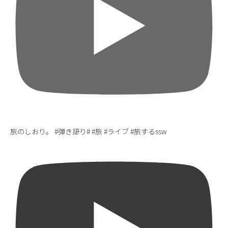
旅のしおり。 #弾き語り# #旅 #ライブ #旅するssw