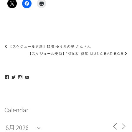
投
【スケジュール更新】12/5 ゆうきの里 さんさん
稿
【スケジュール更新】1/21(木) 愛知 MUSIC BAR BOB
ナ
ビ
maeda_kazuaki@me.com
maedakazuaki
maede_kazuaki
MaedeKazuaki128
ゲ
さ
さ
さ
さ
ん
ん
ん
ん
ー
の
の
の
の
プ
プ
プ
プ
シ
ロ
ロ
ロ
ロ
フ
フ
フ
フ
ョ
Calendar
ィ
ィ
ィ
ィ
ー
ー
ー
ー
ン
ル
ル
ル
ル
を
を
を
を
Facebook
Twitter
Instagram
YouTube