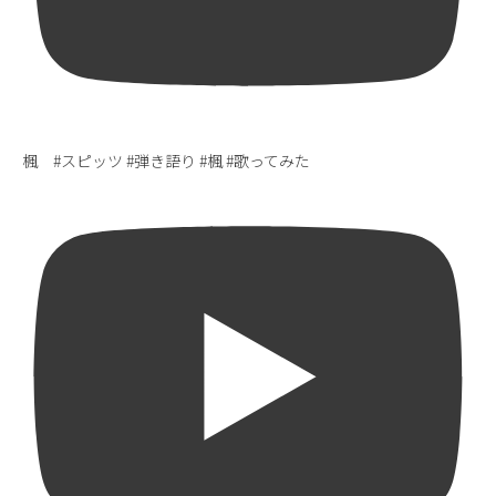
楓 #スピッツ #弾き語り #楓 #歌ってみた