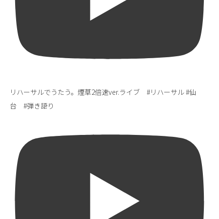
リハーサルでうたう。煙草2倍速ver.ライブ #リハーサル #仙
台 #弾き語り