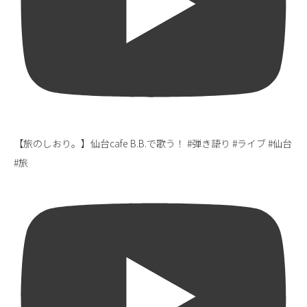
【旅のしおり。】仙台cafe B.B.で歌う！ #弾き語り #ライブ #仙台
#旅