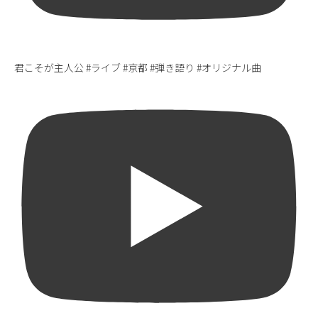
君こそが主人公 #ライブ #京都 #弾き語り #オリジナル曲