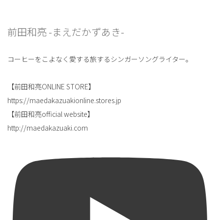
前田和亮 -まえだかずあき-
コーヒーをこよなく愛する旅するシンガーソングライター。
【前田和亮ONLINE STORE】
https://maedakazuakionline.stores.jp
【前田和亮official website】
http://maedakazuaki.com