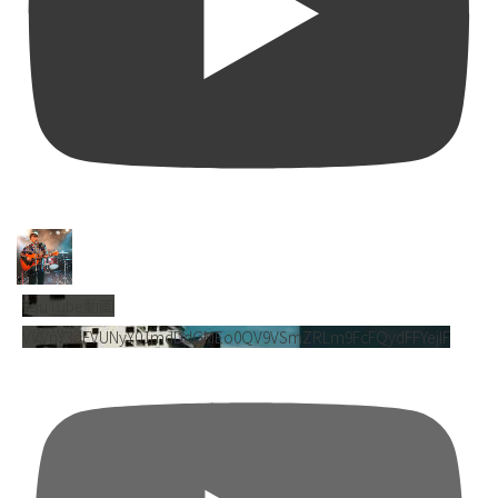
YouTube動画
VVVnY3dFVUNyY01mdDdGMEo0QV9VSmZRLm9FcFQydFFYejlF