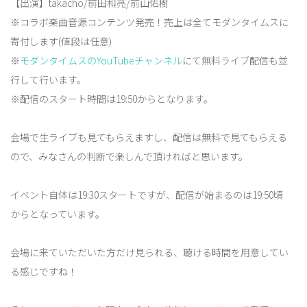
【出演】takacho/前田和亮/前山佑樹
※コラボ楽曲音源コンテンツ発売！売上は全てモダンタイムスに
寄付します(値段は任意)
※
モダンタイムスのYouTubeチャンネル
にて無料ライブ配信も並
行して行います。
※配信のスタート時間は19:50からとなります。
会場で生ライブも見てもらえますし、配信は無料で見てもらえる
ので、みなさんの判断で楽しんで頂ければと思います。
イベント自体は19:30スタートですが、配信が始まるのは19:50頃
からとなっています。
会場に来ていただいた方だけ見られる、聴ける時間を用意してい
る感じですね！