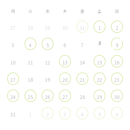
で
で
で
で
表
表
表
表
示
示
示
示
月
火
水
木
金
土
日
27
28
29
30
31
1
2
8
3
6
7
4
5
9
10
11
12
14
13
15
16
18
19
17
20
21
22
23
28
24
25
26
27
29
30
31
1
2
3
4
5
6