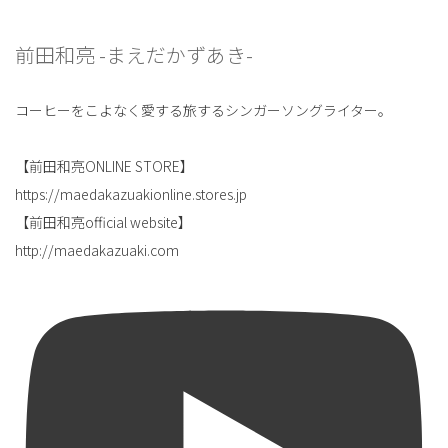
前田和亮 -まえだかずあき-
コーヒーをこよなく愛する旅するシンガーソングライター。
【前田和亮ONLINE STORE】
https://maedakazuakionline.stores.jp
【前田和亮official website】
http://maedakazuaki.com