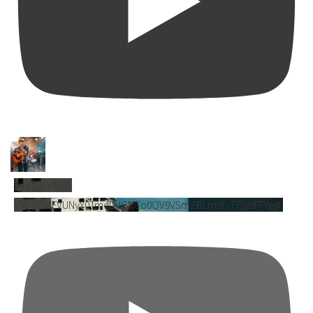
YouTube動画
VVVnY3dFVUNyY01mdDdGMEo0QV9VSmZRLm9FcFQydFFYejlF