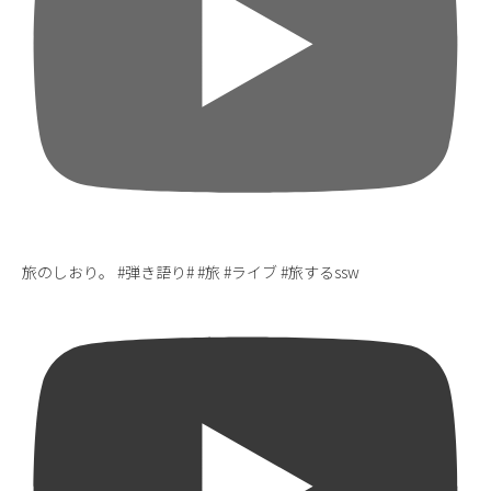
旅のしおり。 #弾き語り# #旅 #ライブ #旅するssw