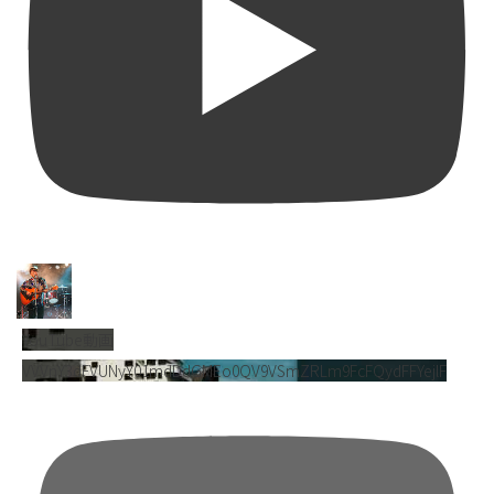
YouTube動画
VVVnY3dFVUNyY01mdDdGMEo0QV9VSmZRLm9FcFQydFFYejlF