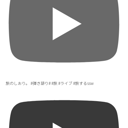
旅のしおり。 #弾き語り# #旅 #ライブ #旅するssw