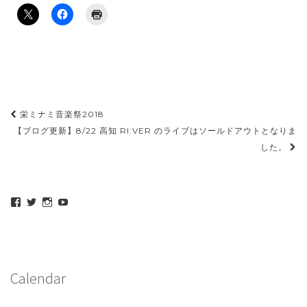
投
栄ミナミ音楽祭2018
稿
【ブログ更新】8/22 高知 RI:VER のライブはソールドアウトとなりま
した。
ナ
ビ
ゲ
maeda_kazuaki@me.com
maedakazuaki
maede_kazuaki
MaedeKazuaki128
さ
さ
さ
さ
ー
ん
ん
ん
ん
シ
の
の
の
の
プ
プ
プ
プ
ョ
ロ
ロ
ロ
ロ
フ
フ
フ
フ
ン
Calendar
ィ
ィ
ィ
ィ
ー
ー
ー
ー
ル
ル
ル
ル