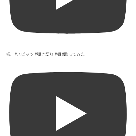
楓 #スピッツ #弾き語り #楓 #歌ってみた