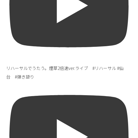
リハーサルでうたう。煙草2倍速ver.ライブ #リハーサル #仙
台 #弾き語り