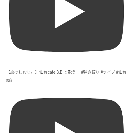
【旅のしおり。】仙台cafe B.B.で歌う！ #弾き語り #ライブ #仙台
#旅