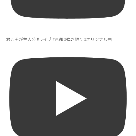
君こそが主人公 #ライブ #京都 #弾き語り #オリジナル曲