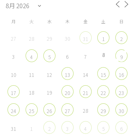
を
を
を
を
Facebook
Twitter
Instagram
YouTube
で
で
で
で
表
表
表
表
示
示
示
示
月
火
水
木
金
土
日
27
28
29
30
31
1
2
8
3
6
7
4
5
9
10
11
12
14
13
15
16
18
19
17
20
21
22
23
28
24
25
26
27
29
30
31
1
2
3
4
5
6