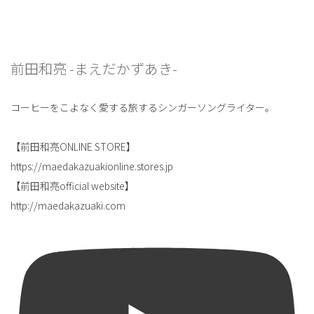
前田和亮 -まえだかずあき-
コーヒーをこよなく愛する旅するシンガーソングライター。
【前田和亮ONLINE STORE】
https://maedakazuakionline.stores.jp
【前田和亮official website】
http://maedakazuaki.com