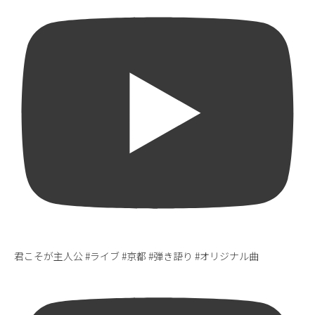
君こそが主人公 #ライブ #京都 #弾き語り #オリジナル曲