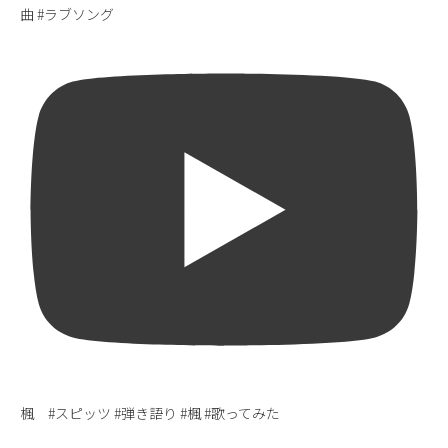
曲 #ラブソング
楓 #スピッツ #弾き語り #楓 #歌ってみた