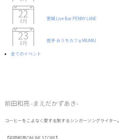
22
宮城 Live Bar PENNY LANE
8月
23
岩手 おうちカフェMIUMIU
8月
全てのイベント
前田和亮 -まえだかずあき-
コーヒーをこよなく愛する旅するシンガーソングライター。
【前田和亮ONLINE STORE】