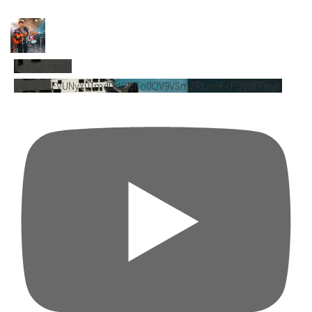
YouTube動画
VVVnY3dFVUNyY01mdDdGMEo0QV9VSmZRLm9FcFQydFFYejlF