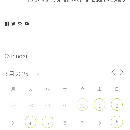
稿
【ブログ更新】COFFEE MAKER BREAKER 名古屋編
ナ
ビ
maeda_kazuaki@me.com
maedakazuaki
maede_kazuaki
MaedeKazuaki128
ゲ
さ
さ
さ
さ
ん
ん
ん
ん
ー
の
の
の
の
プ
プ
プ
プ
シ
ロ
ロ
ロ
ロ
フ
フ
フ
フ
ョ
Calendar
ィ
ィ
ィ
ィ
ー
ー
ー
ー
ン
ル
ル
ル
ル
を
を
を
を
Facebook
Twitter
Instagram
YouTube
で
で
で
で
表
表
表
表
示
示
示
示
月
火
水
木
金
土
日
27
28
29
30
31
1
2
9
3
6
7
8
4
5