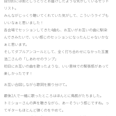
自分的には割としっとりとお届けしたような気がしているセット
リスト。
みんながじっくり聴いてくれていた気がして、こういうライブも
いいなぁと思いました！
各会場でセッションしてきた4曲も、お互いがお互いの曲に馴染
んできみたいで、いい感じのセッションになったんじゃないかな
ぁと思います。
そしてダブルアンコールとして、全く打ち合わせになかった玉置
浩二さんの「しあわせのランプ」
初日にお互いの曲を歌ったような、いい意味での緊張感があって
楽しかったです！
お互い合図しながら歌詞を振り分けて。
最後2人で一緒に歌ったところはほんとに鳥肌がたちました。
トミショーさんの声を聴きながら、あーそういう感じですね。っ
てギターもほとんど弾くのをやめて。