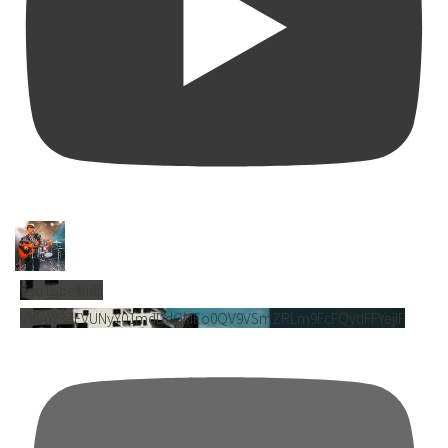
YouTube動画
VVVnY3dFVUNyY01mdDdGMEo0QV9VSmZRLm9FcFQydFFYejlF