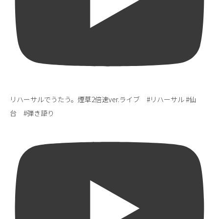
リハーサルでうたう。煙草2倍速ver.ライブ #リハーサル #仙
台 #弾き語り