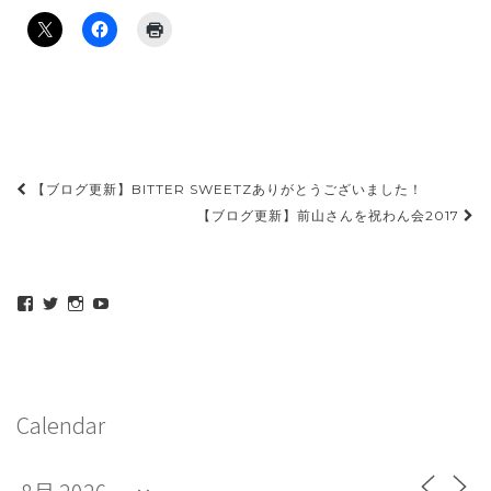
投
【ブログ更新】BITTER SWEETZありがとうございました！
稿
【ブログ更新】前山さんを祝わん会2017
ナ
ビ
maeda_kazuaki@me.com
maedakazuaki
maede_kazuaki
MaedeKazuaki128
ゲ
さ
さ
さ
さ
ん
ん
ん
ん
ー
の
の
の
の
プ
プ
プ
プ
シ
ロ
ロ
ロ
ロ
フ
フ
フ
フ
ョ
Calendar
ィ
ィ
ィ
ィ
ー
ー
ー
ー
ン
ル
ル
ル
ル
を
を
を
を