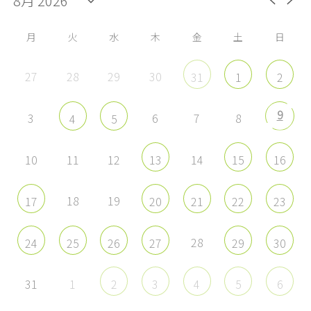
Facebook
Twitter
Instagram
YouTube
で
で
で
で
表
表
表
表
示
示
示
示
月
火
水
木
金
土
日
27
28
29
30
31
1
2
9
3
6
7
8
4
5
10
11
12
14
13
15
16
18
19
17
20
21
22
23
28
24
25
26
27
29
30
31
1
2
3
4
5
6