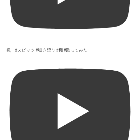
楓 #スピッツ #弾き語り #楓 #歌ってみた