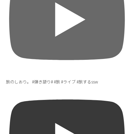
旅のしおり。 #弾き語り# #旅 #ライブ #旅するssw