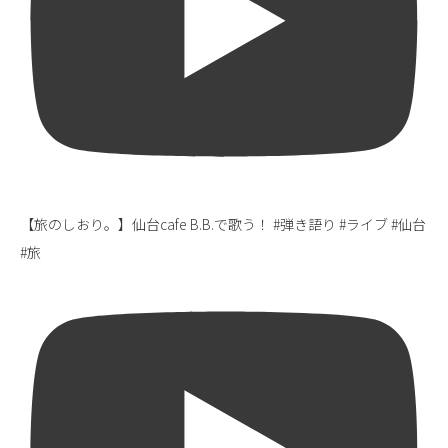
【旅のしおり。】仙台cafe B.B.で歌う！ #弾き語り #ライブ #仙台
#旅