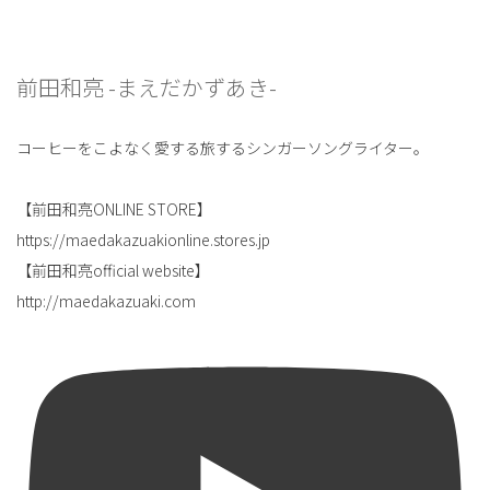
前田和亮 -まえだかずあき-
コーヒーをこよなく愛する旅するシンガーソングライター。
【前田和亮ONLINE STORE】
https://maedakazuakionline.stores.jp
【前田和亮official website】
http://maedakazuaki.com