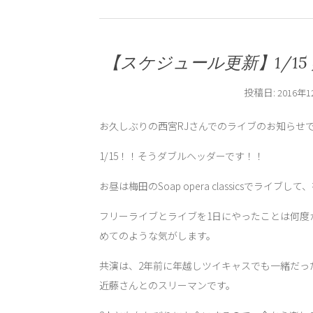
【スケジュール更新】1/1
投稿日:
2016年
お久しぶりの西宮RJさんでのライブのお知らせ
1/15！！そうダブルヘッダーです！！
お昼は梅田のSoap opera classicsでライ
フリーライブとライブを1日にやったことは何度
めてのような気がします。
共演は、2年前に年越しツイキャスでも一緒だっ
近藤さんとのスリーマンです。