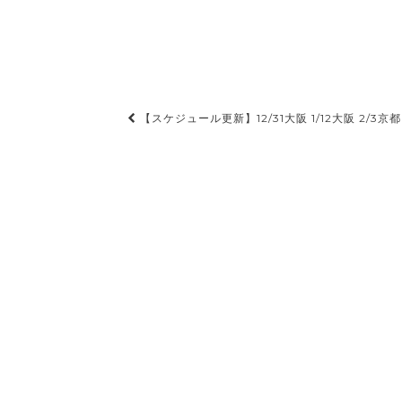
投
【スケジュール更新】12/31大阪 1/12大阪 2/3京都
稿
ナ
ビ
ゲ
ー
シ
ョ
ン