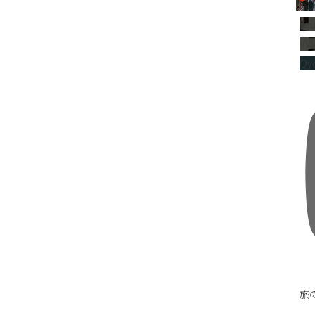
Yo
VV
Qyd
旅の