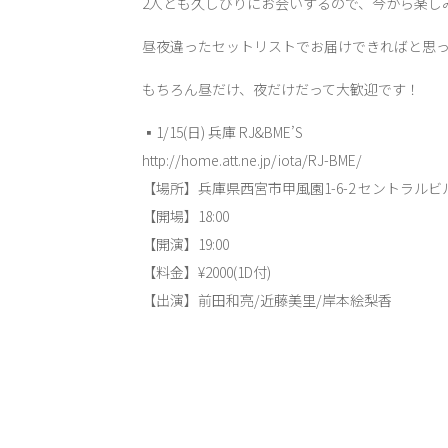
2人とも久しびりにお会いするので、今から楽し
昼夜違ったセットリストでお届けできればと思っ
もちろん昼だけ、夜だけだって大歓迎です！
▪︎1/15(日) 兵庫 RJ&BME’S
http://home.att.ne.jp/iota/RJ-BME/
【場所】兵庫県西宮市甲風園1-6-2 セントラルビル
【開場】18:00
【開演】19:00
【料金】¥2000(1D付)
【出演】前田和亮/近藤美里/岸本絵梨香