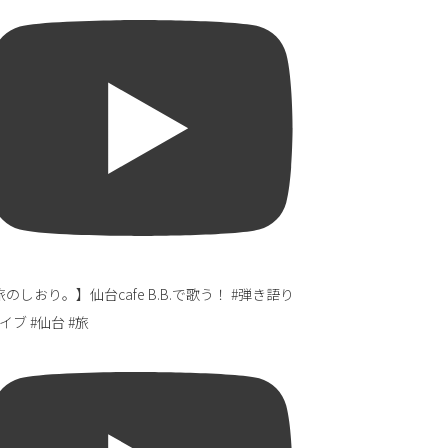
のしおり。】仙台cafe B.B.で歌う！ #弾き語り
イブ #仙台 #旅