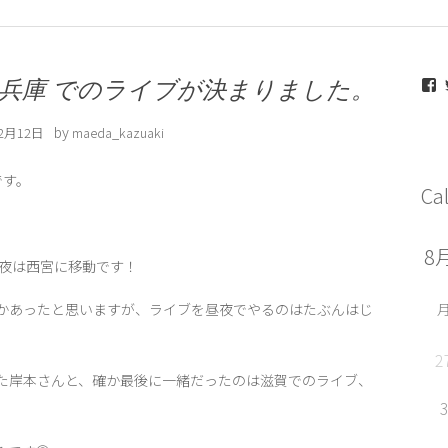
m
5 兵庫 でのライブが決まりました。
by
12月12日
maeda_kazuaki
です。
Ca
F
ブして、夜は西宮に移動です！
かあったと思いますが、ライブを昼夜でやるのはたぶんはじ
2
た岸本さんと、確か最後に一緒だったのは滋賀でのライブ、