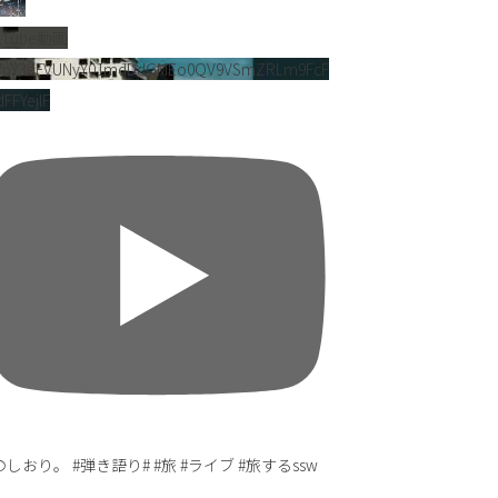
uTube動画
VnY3dFVUNyY01mdDdGMEo0QV9VSmZRLm9FcF
FFYejlF
しおり。 #弾き語り# #旅 #ライブ #旅するssw