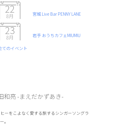
22
宮城 Live Bar PENNY LANE
8月
23
岩手 おうちカフェMIUMIU
8月
全てのイベント
田和亮 -まえだかずあき-
ーヒーをこよなく愛する旅するシンガーソングラ
ター。