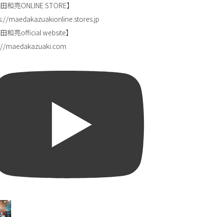
田和亮ONLINE STORE】
s://maedakazuakionline.stores.jp
和亮official website】
p://maedakazuaki.com