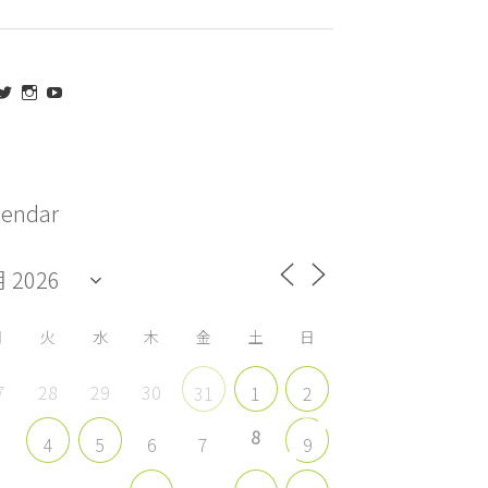
aeda_kazuaki@me.com
maedakazuaki
maede_kazuaki
MaedeKazuaki128
さ
さ
さ
さ
ん
ん
ん
ん
の
の
の
の
プ
プ
プ
プ
ロ
ロ
ロ
ロ
フ
フ
フ
フ
lendar
ィ
ィ
ィ
ィ
ー
ー
ー
ー
ル
ル
ル
ル
を
を
を
を
acebook
Twitter
Instagram
YouTube
で
で
で
で
表
表
表
表
示
示
示
示
月
火
水
木
金
土
日
7
28
29
30
31
1
2
8
3
6
7
4
5
9