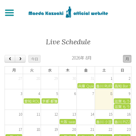
Live Schedule
2026年 8月
今日
月
月
火
水
木
金
土
日
27
28
29
30
31
1
2
兵庫 Quiet Holiday
香川 RUFFHOUSE
高知 Bar Sal
3
4
5
6
7
8
9
愛知 ROLLING MAN
京都 都雅都雅
滋賀 もう愛
滋賀 もう愛
10
11
12
13
14
15
16
大阪 sweet music ReMEMBERS
香川 小豆島まつり
香川 PIZZA H
17
18
19
20
21
22
23