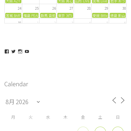
大阪 AZYTATE
大阪 真心場
山形 LIVE ARB
宮城 Live Bar PENNY LA
岩手 おうちカ
24
25
26
27
28
29
30
宮城 BARTAKE
福島 PEAK ACTION
群馬 音処きしん
東京 36°5
愛媛 Bitter SweetZ
徳島 影山接
31
1
2
3
4
5
6
宮城 BARTAKE
福島 Vit Dalarna
山形 LIVE ARB
岩手 おうちカフェMIUMI
宮城 SORACA
maeda_kazuaki@me.com
maedakazuaki
maede_kazuaki
MaedeKazuaki128
さ
さ
さ
さ
ん
ん
ん
ん
の
の
の
の
プ
プ
プ
プ
ロ
ロ
ロ
ロ
フ
フ
フ
フ
Calendar
ィ
ィ
ィ
ィ
ー
ー
ー
ー
ル
ル
ル
ル
を
を
を
を
Facebook
Twitter
Instagram
YouTube
で
で
で
で
表
表
表
表
示
示
示
示
月
火
水
木
金
土
日