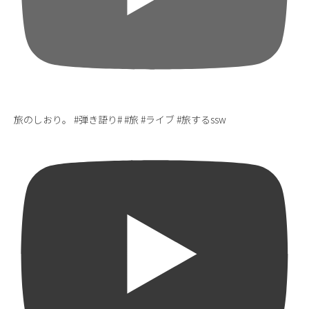
旅のしおり。 #弾き語り# #旅 #ライブ #旅するssw