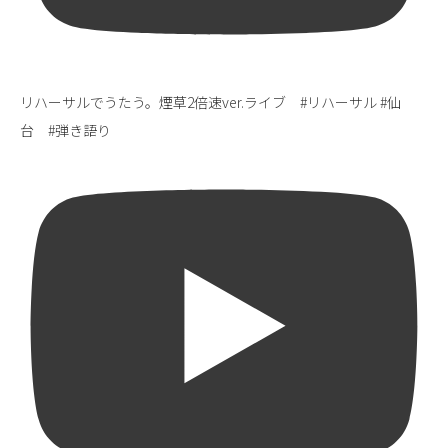
リハーサルでうたう。煙草2倍速ver.ライブ #リハーサル #仙
台 #弾き語り