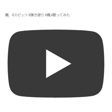
楓 #スピッツ #弾き語り #楓 #歌ってみた