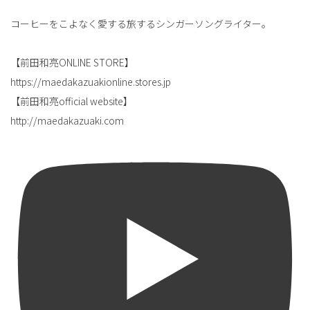
コーヒーをこよなく愛する旅するシンガーソングライター。
【前田和亮ONLINE STORE】
https://maedakazuakionline.stores.jp
【前田和亮official website】
http://maedakazuaki.com