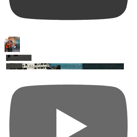
YouTube動画
VVVnY3dFVUNyY01mdDdGMEo0QV9VSmZRLm9FcFQydFFYejlF