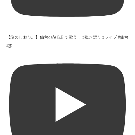
【旅のしおり。】仙台cafe B.B.で歌う！ #弾き語り #ライブ #仙台
#旅