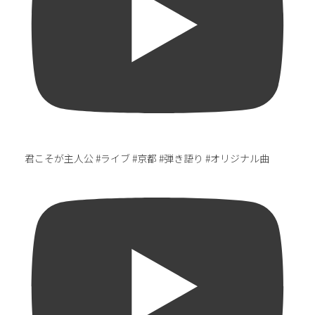
君こそが主人公 #ライブ #京都 #弾き語り #オリジナル曲