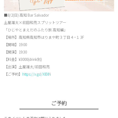
■8/2(日) 高知 Bar Salvador
土屋雄太×前田和亮スプリットツアー
「ひじやとまえだのふたり旅 高知編」
【場所】高知県高知市はりまや町３丁目４−１ 3F
【開場】19:00
【開演】19:30
【料金】¥3000(drink別)
【出演】土屋雄太/前田和亮
【ご予約】
https://x.gd/XIBlN
ご予約