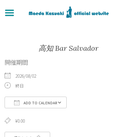
高知 Bar Salvador
開催期間
2026/08/02
終日
ADD TO CALENDAR
Download ICS
Google Calendar
¥0.00