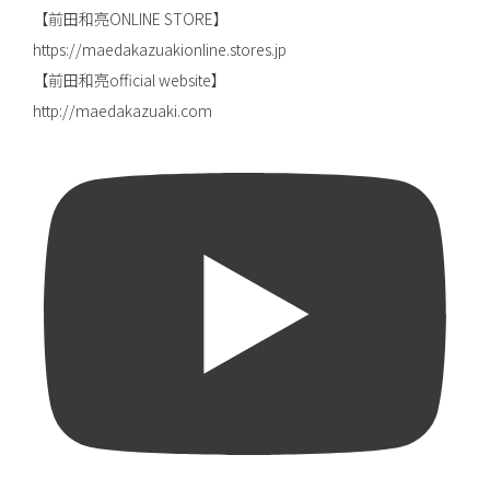
【前田和亮ONLINE STORE】
https://maedakazuakionline.stores.jp
【前田和亮official website】
http://maedakazuaki.com