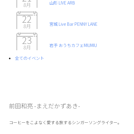
山形 LIVE ARB
8月
22
宮城 Live Bar PENNY LANE
8月
23
岩手 おうちカフェMIUMIU
8月
全てのイベント
前田和亮 -まえだかずあき-
コーヒーをこよなく愛する旅するシンガーソングライター。