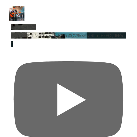
YouTube動画
VVVnY3dFVUNyY01mdDdGMEo0QV9VSmZRLm9FcFQydFFYejl
F