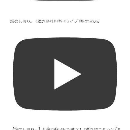
旅のしおり。 #弾き語り# #旅 #ライブ #旅するssw
【旅のしおり。】仙台cafe B.B.で歌う！ #弾き語り #ライブ #