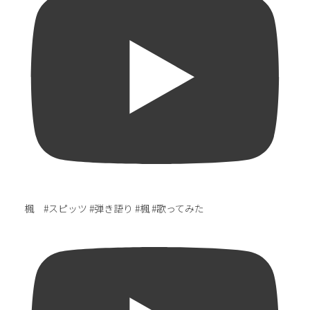
楓 #スピッツ #弾き語り #楓 #歌ってみた