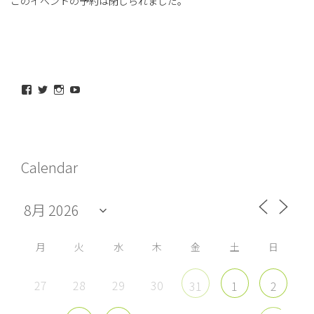
このイベントの予約は閉じられました。
maeda_kazuaki@me.com
maedakazuaki
maede_kazuaki
MaedeKazuaki128
さ
さ
さ
さ
ん
ん
ん
ん
の
の
の
の
プ
プ
プ
プ
ロ
ロ
ロ
ロ
フ
フ
フ
フ
Calendar
ィ
ィ
ィ
ィ
ー
ー
ー
ー
ル
ル
ル
ル
を
を
を
を
Facebook
Twitter
Instagram
YouTube
で
で
で
で
表
表
表
表
示
示
示
示
月
火
水
木
金
土
日
27
28
29
30
31
1
2