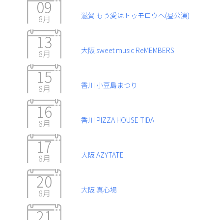
09
滋賀 もう愛はトゥモロウヘ(昼公演)
8月
13
大阪 sweet music ReMEMBERS
8月
15
香川 小豆島まつり
8月
16
香川 PIZZA HOUSE TIDA
8月
17
大阪 AZYTATE
8月
20
大阪 真心場
8月
21