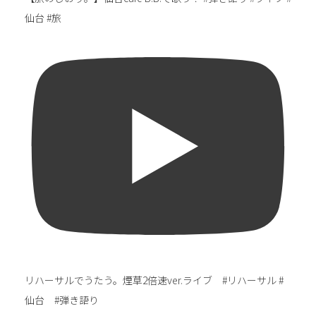
仙台 #旅
リハーサルでうたう。煙草2倍速ver.ライブ #リハーサル #
仙台 #弾き語り