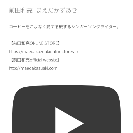
前田和亮 -まえだかずあき-
コーヒーをこよなく愛する旅するシンガーソングライター。
【前田和亮ONLINE STORE】
https://maedakazuakionline.stores.jp
【前田和亮official website】
http://maedakazuaki.com