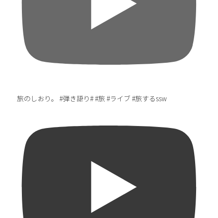
旅のしおり。 #弾き語り# #旅 #ライブ #旅するssw