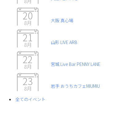
8月
20
大阪 真心場
8月
21
山形 LIVE ARB
8月
22
宮城 Live Bar PENNY LANE
8月
23
岩手 おうちカフェMIUMIU
8月
全てのイベント