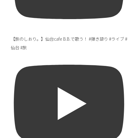
【旅のしおり。】仙台cafe B.B.で歌う！ #弾き語り #ライブ #
仙台 #旅