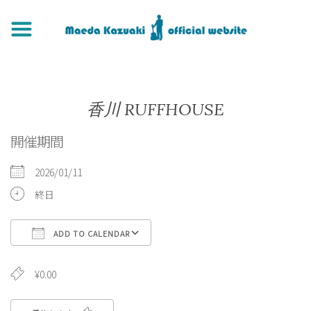
香川 RUFFHOUSE
開催期間
2026/01/11
終日
ADD TO CALENDAR
Download ICS
Google Calendar
¥0.00