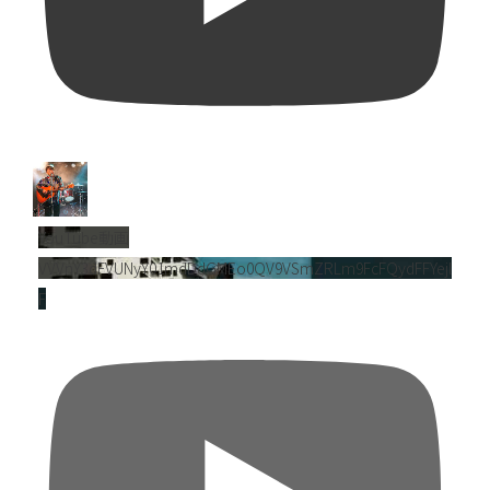
YouTube動画
VVVnY3dFVUNyY01mdDdGMEo0QV9VSmZRLm9FcFQydFFYejl
F