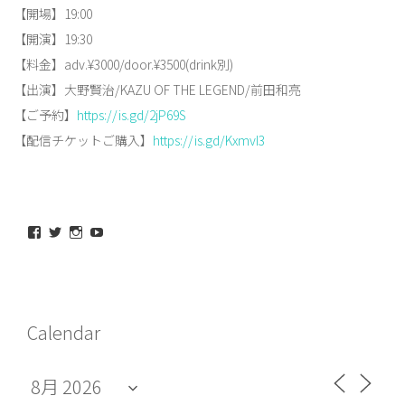
【開場】19:00
【開演】19:30
【料金】adv.¥3000/door.¥3500(drink別)
【出演】大野賢治/KAZU OF THE LEGEND/前田和亮
【ご予約】
https://is.gd/2jP69S
【配信チケットご購入】
https://is.gd/KxmvI3
maeda_kazuaki@me.com
maedakazuaki
maede_kazuaki
MaedeKazuaki128
さ
さ
さ
さ
ん
ん
ん
ん
の
の
の
の
プ
プ
プ
プ
ロ
ロ
ロ
ロ
フ
フ
フ
フ
Calendar
ィ
ィ
ィ
ィ
ー
ー
ー
ー
ル
ル
ル
ル
を
を
を
を
Facebook
Twitter
Instagram
YouTube
で
で
で
で