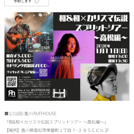
予約します
■1/11(日) 香川 RUFFHOUSE
「和&和×カリスマ伝説スプリットツアー ～高松編～」
【場所】香川県高松市常磐町１丁目７−３ ＢＳＣビル 2F