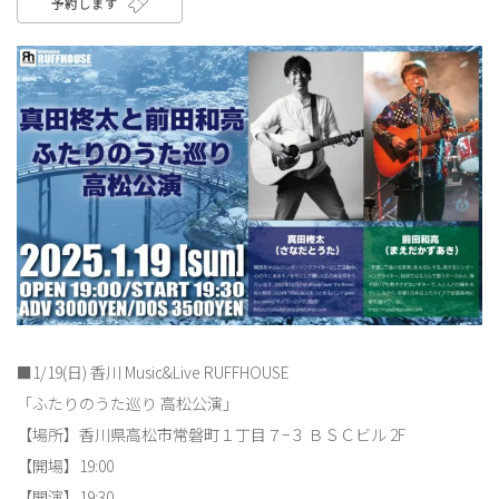
予約します
■1/19(日) 香川 Music&Live RUFFHOUSE
「ふたりのうた巡り 高松公演」
【場所】香川県高松市常磐町１丁目７−３ ＢＳＣビル 2F
【開場】19:00
【開演】19:30