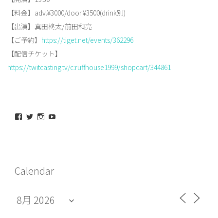
【料金】adv.¥3000/door.¥3500(drink別)
【出演】真田柊太/前田和亮
【ご予約】
https://tiget.net/events/362296
【配信チケット】
https://twitcasting.tv/c:ruffhouse1999/shopcart/344861
maeda_kazuaki@me.com
maedakazuaki
maede_kazuaki
MaedeKazuaki128
さ
さ
さ
さ
ん
ん
ん
ん
の
の
の
の
プ
プ
プ
プ
ロ
ロ
ロ
ロ
フ
フ
フ
フ
Calendar
ィ
ィ
ィ
ィ
ー
ー
ー
ー
ル
ル
ル
ル
を
を
を
を
Facebook
Twitter
Instagram
YouTube
で
で
で
で
表
表
表
表