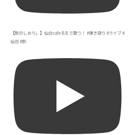
【旅のしおり。】仙台cafe B.B.で歌う！ #弾き語り #ライブ #
仙台 #旅