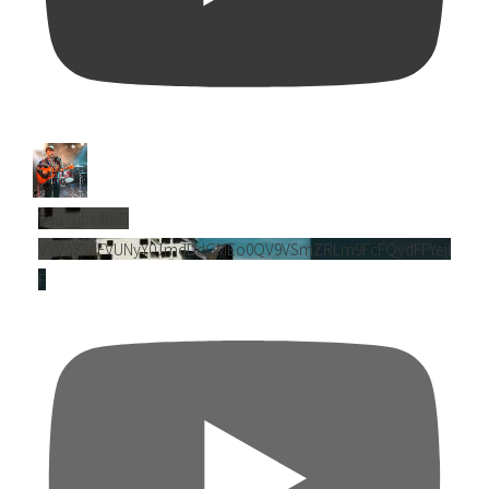
YouTube動画
VVVnY3dFVUNyY01mdDdGMEo0QV9VSmZRLm9FcFQydFFYejl
F