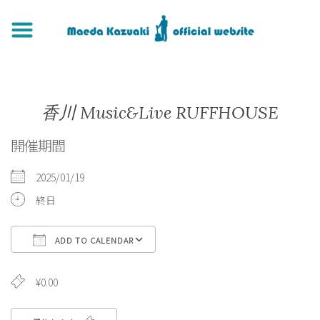
香川 Music&Live RUFFHOUSE
開催期間
2025/01/19
終日
ADD TO CALENDAR
Download ICS
Google Calendar
¥0.00