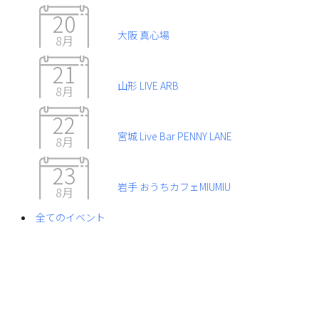
20
大阪 真心場
8月
21
山形 LIVE ARB
8月
22
宮城 Live Bar PENNY LANE
8月
23
岩手 おうちカフェMIUMIU
8月
全てのイベント