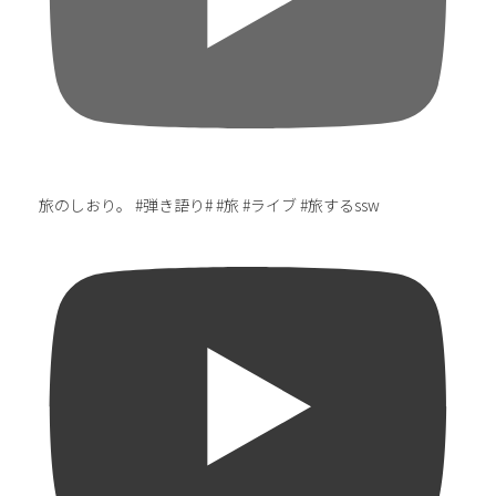
旅のしおり。 #弾き語り# #旅 #ライブ #旅するssw