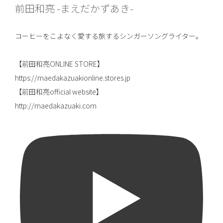
前田和亮 -まえだかずあき-
コーヒーをこよなく愛する旅するシンガーソングライター。
【前田和亮ONLINE STORE】
https://maedakazuakionline.stores.jp
【前田和亮official website】
http://maedakazuaki.com