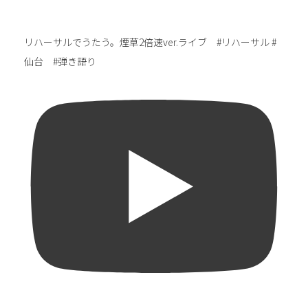
リハーサルでうたう。煙草2倍速ver.ライブ #リハーサル #
仙台 #弾き語り