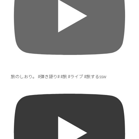
旅のしおり。 #弾き語り# #旅 #ライブ #旅するssw