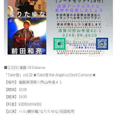
■2/2(日) 福島 Vit Dalarna
「Take音」vol.23 ★Take音 the Angel vs Devil Carnival ★
【場所】福島県須賀川市山寺道４１
【開場】15:00
【開演】15:30
【料金】¥2000(drink別)
【出演】ハル/覇砂羅/なりたゆな/前田和亮