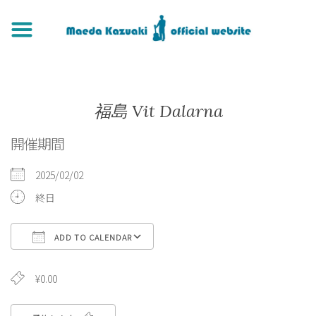
福島 Vit Dalarna
開催期間
2025/02/02
終日
ADD TO CALENDAR
Download ICS
Google Calendar
iCa
¥0.00