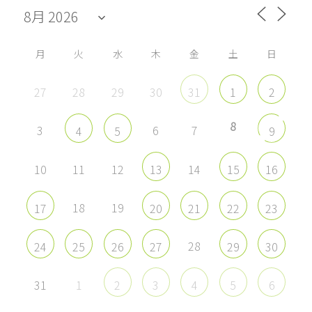
を
を
を
を
Facebook
Twitter
Instagram
YouTube
で
で
で
で
表
表
表
表
示
示
示
示
月
火
水
木
金
土
日
27
28
29
30
31
1
2
8
3
6
7
4
5
9
10
11
12
14
13
15
16
18
19
17
20
21
22
23
28
24
25
26
27
29
30
31
1
2
3
4
5
6