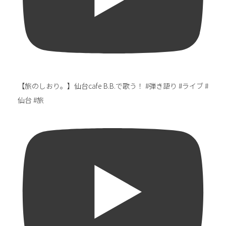
【旅のしおり。】仙台cafe B.B.で歌う！ #弾き語り #ライブ #
仙台 #旅