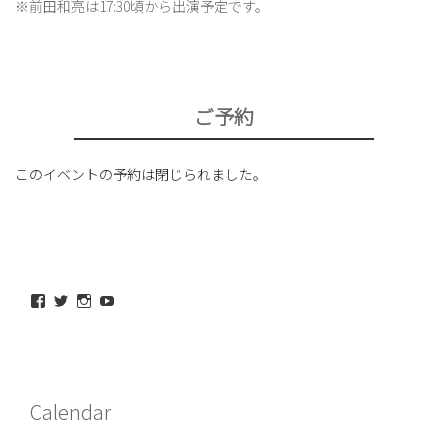
※前田和亮は17:30頃から出演予定です。
ご予約
このイベントの予約は閉じられました。
maeda_kazuaki@me.com
maedakazuaki
maede_kazuaki
MaedeKazuaki128
さ
さ
さ
さ
ん
ん
ん
ん
の
の
の
の
プ
プ
プ
プ
ロ
ロ
ロ
ロ
フ
フ
フ
フ
Calendar
ィ
ィ
ィ
ィ
ー
ー
ー
ー
ル
ル
ル
ル