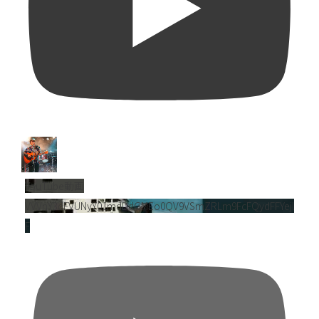
YouTube動画
VVVnY3dFVUNyY01mdDdGMEo0QV9VSmZRLm9FcFQydFFYejl
F