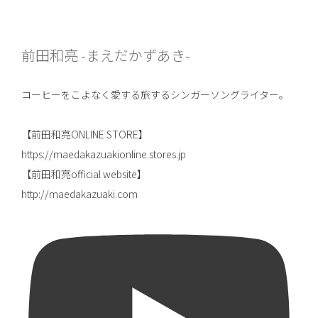
前田和亮 -まえだかずあき-
コーヒーをこよなく愛する旅するシンガーソングライター。
【前田和亮ONLINE STORE】
https://maedakazuakionline.stores.jp
【前田和亮official website】
http://maedakazuaki.com