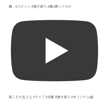
楓 #スピッツ #弾き語り #楓 #歌ってみた
君こそが主人公 #ライブ #京都 #弾き語り #オリジナル曲