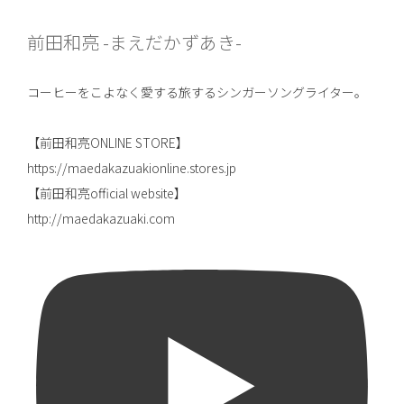
前田和亮 -まえだかずあき-
コーヒーをこよなく愛する旅するシンガーソングライター。
【前田和亮ONLINE STORE】
https://maedakazuakionline.stores.jp
【前田和亮official website】
http://maedakazuaki.com