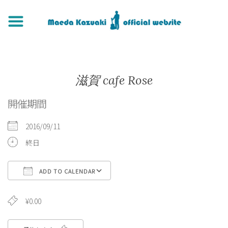
滋賀 cafe Rose
開催期間
2016/09/11
終日
ADD TO CALENDAR
Download ICS
Google Calendar
¥0.00