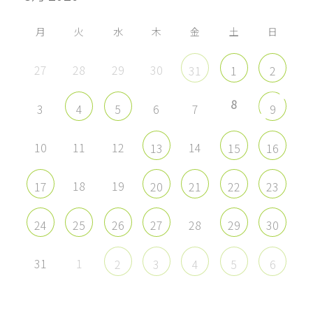
で
で
で
で
表
表
表
表
示
示
示
示
月
火
水
木
金
土
日
27
28
29
30
31
1
2
8
3
6
7
4
5
9
10
11
12
14
13
15
16
18
19
17
20
21
22
23
28
24
25
26
27
29
30
31
1
2
3
4
5
6