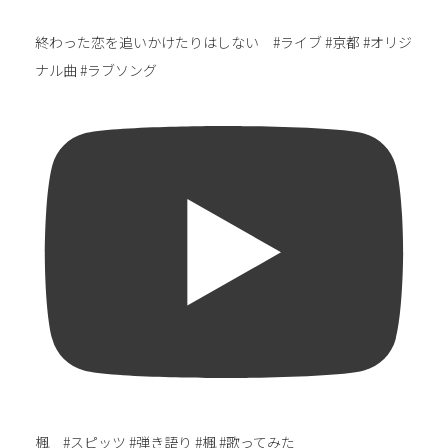
終わった恋を追いかけたりはしない #ライブ #京都 #オリジ
ナル曲 #ラブソング
楓 #スピッツ #弾き語り #楓 #歌ってみた