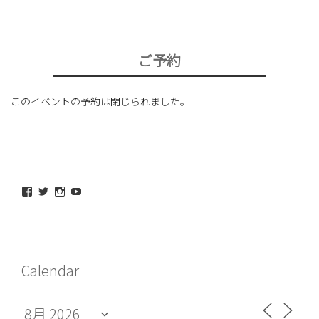
ご予約
このイベントの予約は閉じられました。
maeda_kazuaki@me.com
maedakazuaki
maede_kazuaki
MaedeKazuaki128
さ
さ
さ
さ
ん
ん
ん
ん
の
の
の
の
プ
プ
プ
プ
ロ
ロ
ロ
ロ
フ
フ
フ
フ
Calendar
ィ
ィ
ィ
ィ
ー
ー
ー
ー
ル
ル
ル
ル
を
を
を
を
Facebook
Twitter
Instagram
YouTube