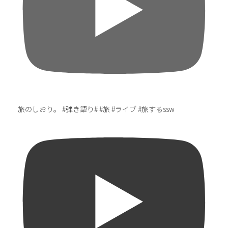
旅のしおり。 #弾き語り# #旅 #ライブ #旅するssw