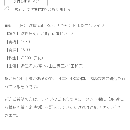
予約します
現在、受付期間ではありません
◼︎9/11（日） 滋賀 cafe Rose「キャンドル＆生音ライブ」
【場所】滋賀県近江八幡市出町423-12
【開場】14:30
【開演】15:00
【料金】¥1300（D付）
【出演】近江唱人/聖也/山口貴正/前田和亮
駅から少し距離があるので、14:00~14:30の間、お店の方の送迎も行
っているそうです。
送迎ご希望の方は、ライブのご予約の時にコメント欄に【JR 近江
八幡駅到着予定時刻】を記入していただければ対応させていただ
きます。