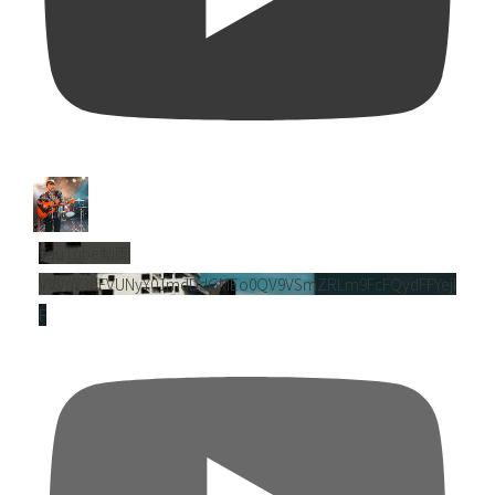
YouTube動画
VVVnY3dFVUNyY01mdDdGMEo0QV9VSmZRLm9FcFQydFFYejl
F