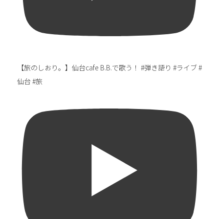
【旅のしおり。】仙台cafe B.B.で歌う！ #弾き語り #ライブ #
仙台 #旅