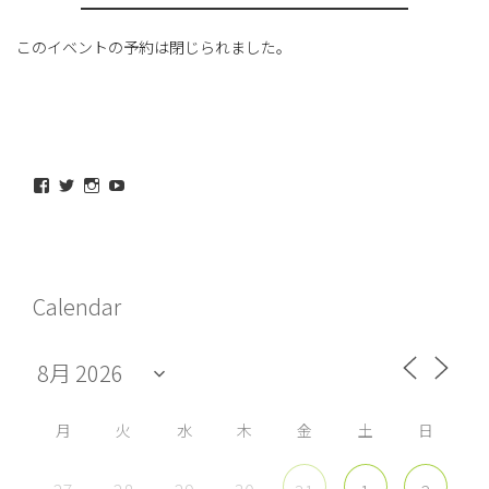
このイベントの予約は閉じられました。
maeda_kazuaki@me.com
maedakazuaki
maede_kazuaki
MaedeKazuaki128
さ
さ
さ
さ
ん
ん
ん
ん
の
の
の
の
プ
プ
プ
プ
ロ
ロ
ロ
ロ
フ
フ
フ
フ
Calendar
ィ
ィ
ィ
ィ
ー
ー
ー
ー
ル
ル
ル
ル
を
を
を
を
Facebook
Twitter
Instagram
YouTube
で
で
で
で
表
表
表
表
示
示
示
示
月
火
水
木
金
土
日