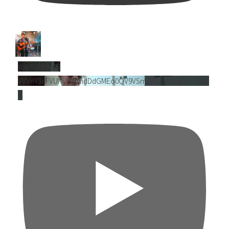
YouTube動画
VVVnY3dFVUNyY01mdDdGMEo0QV9VSmZRLmNlSkVNci1Cejl
B