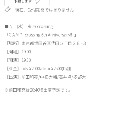
予約します
現在、受付期間ではありません
■7/11(水) 東京 crossing
「C.A.M.P.~crossing 6th Anniversary!!~」
【場所】東京都世田谷区代田５丁目２８−３
【開場】19:00
【開演】19:30
【料金】adv.¥2000/door.¥2500(D別)
【出演】前田和亮/中根大輔/高井卓/多部大
※前田和亮は20:40頃出演予定です。