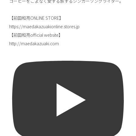
コーヒーをこよなく愛する旅するシンガーソングライター。
【前田和亮ONLINE STORE】
https://maedakazuakionline.stores.jp
【前田和亮official website】
http://maedakazuaki.com