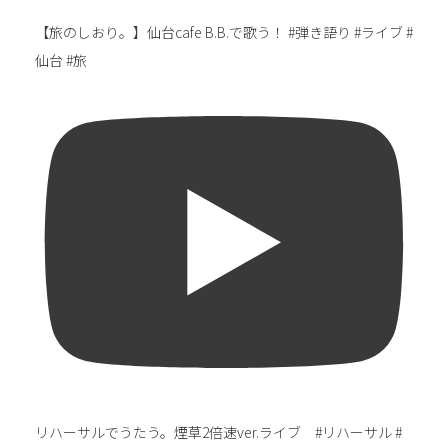
【旅のしおり。】仙台cafe B.B.で歌う！ #弾き語り #ライブ #
仙台 #旅
リハーサルでうたう。煙草2倍速ver.ライブ #リハーサル #