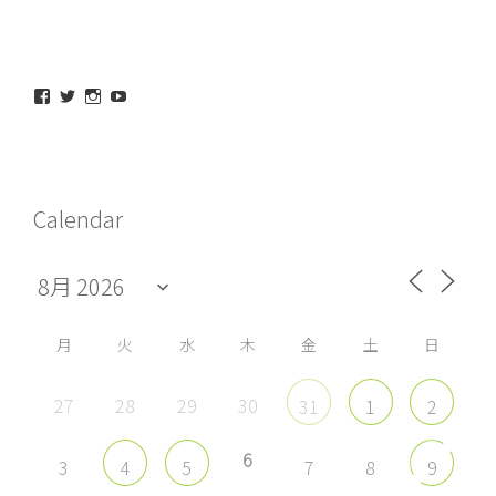
maeda_kazuaki@me.com
maedakazuaki
maede_kazuaki
MaedeKazuaki128
さ
さ
さ
さ
ん
ん
ん
ん
の
の
の
の
プ
プ
プ
プ
ロ
ロ
ロ
ロ
フ
フ
フ
フ
Calendar
ィ
ィ
ィ
ィ
ー
ー
ー
ー
ル
ル
ル
ル
を
を
を
を
Facebook
Twitter
Instagram
YouTube
で
で
で
で
表
表
表
表
示
示
示
示
月
火
水
木
金
土
日
27
28
29
30
31
1
2
6
3
7
8
4
5
9