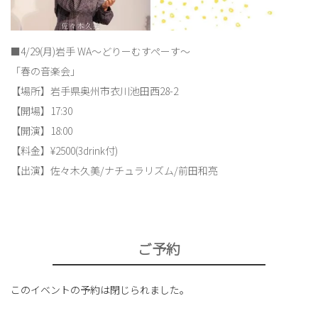
■4/29(月)岩手 WA〜どりーむすぺーす〜
「春の音楽会」
【場所】岩手県奥州市衣川池田西28-2
【開場】17:30
【開演】18:00
【料金】¥2500(3drink付)
【出演】佐々木久美/ナチュラリズム/前田和亮
ご予約
このイベントの予約は閉じられました。