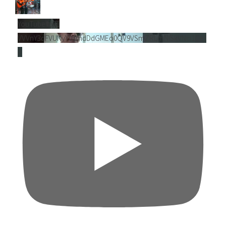
YouTube動画
VVVnY3dFVUNyY01mdDdGMEo0QV9VSmZRLmNlSkVNci1Cejl
B