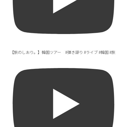
【旅のしおり。】韓国ツアー #弾き語り #ライブ #韓国 #旅