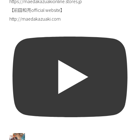
https://maedakazuakionline.stores.jp
【前田和亮official website】
http://maedakazuaki.com