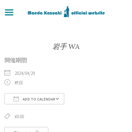
岩手 WA
開催期間
2024/04/29
終日
ADD TO CALENDAR
Download ICS
Google Calendar
¥0.00