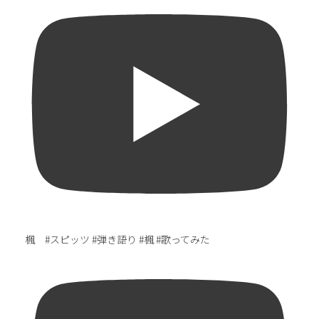
楓 #スピッツ #弾き語り #楓 #歌ってみた