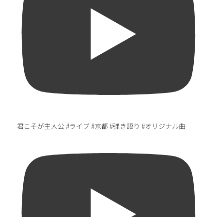
君こそが主人公 #ライブ #京都 #弾き語り #オリジナル曲