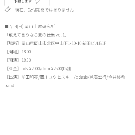
予約します
現在、受付期間ではありません
■7/14(日) 岡山 土屋研究所
「敢えて言うなら夏の仕業 vol.1」
【場所】岡山県岡山市北区中山下1-10-10 新田ビルB1F
【開場】18:00
【開演】18:30
【料金】adv.¥2000/door.¥2500(D別)
【出演】前田和亮/西川ユウヒスキー/odasis/兼高宏行/今井柊希
band