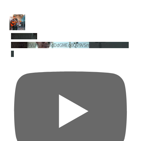
YouTube動画
VVVnY3dFVUNyY01mdDdGMEo0QV9VSmZRLmNlSkVNci1Cejl
B