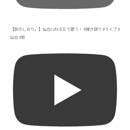
【旅のしおり。】仙台cafe B.B.で歌う！ #弾き語り #ライブ #
仙台 #旅