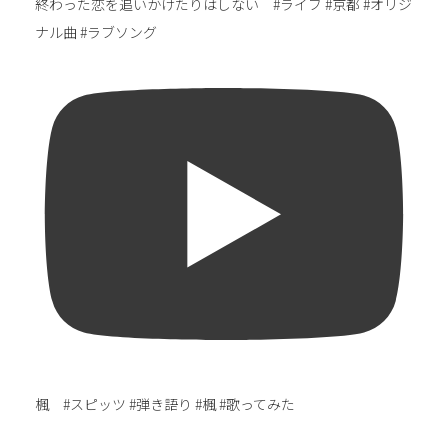
終わった恋を追いかけたりはしない #ライブ #京都 #オリジ
ナル曲 #ラブソング
楓 #スピッツ #弾き語り #楓 #歌ってみた