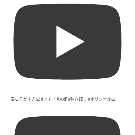
君こそが主人公 #ライブ #京都 #弾き語り #オリジナル曲