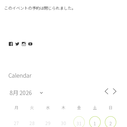
このイベントの予約は閉じられました。
maeda_kazuaki@me.com
maedakazuaki
maede_kazuaki
MaedeKazuaki128
さ
さ
さ
さ
ん
ん
ん
ん
の
の
の
の
プ
プ
プ
プ
ロ
ロ
ロ
ロ
フ
フ
フ
フ
Calendar
ィ
ィ
ィ
ィ
ー
ー
ー
ー
ル
ル
ル
ル
を
を
を
を
Facebook
Twitter
Instagram
YouTube
で
で
で
で
表
表
表
表
示
示
示
示
月
火
水
木
金
土
日
27
28
29
30
31
1
2