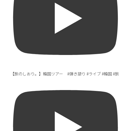
【旅のしおり。】韓国ツアー #弾き語り #ライブ #韓国 #旅