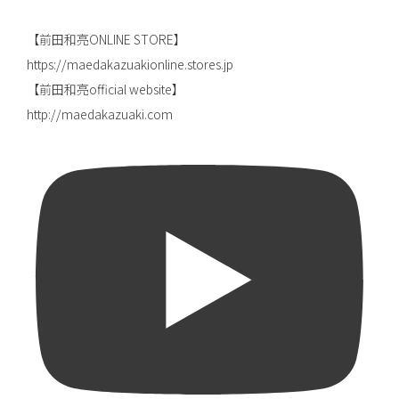
【前田和亮ONLINE STORE】
https://maedakazuakionline.stores.jp
【前田和亮official website】
http://maedakazuaki.com