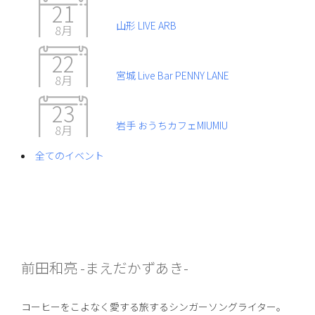
21
山形 LIVE ARB
8月
22
宮城 Live Bar PENNY LANE
8月
23
岩手 おうちカフェMIUMIU
8月
全てのイベント
前田和亮 -まえだかずあき-
コーヒーをこよなく愛する旅するシンガーソングライター。