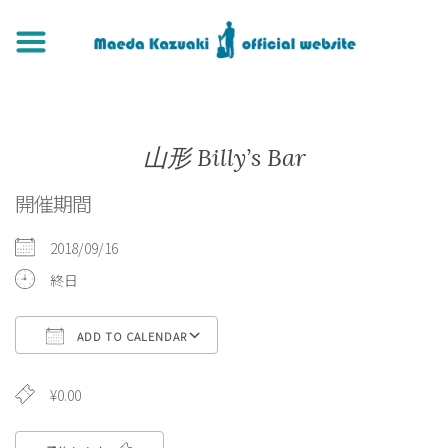
山形 Billy’s Bar
開催期間
2018/09/16
終日
ADD TO CALENDAR
Download ICS
Google Calendar
iCa
¥0.00