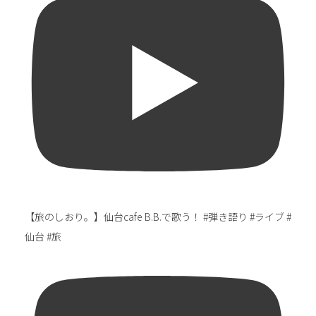
【旅のしおり。】仙台cafe B.B.で歌う！ #弾き語り #ライブ #
仙台 #旅