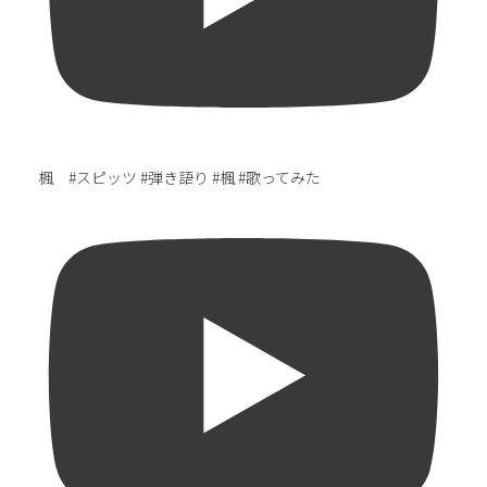
楓 #スピッツ #弾き語り #楓 #歌ってみた