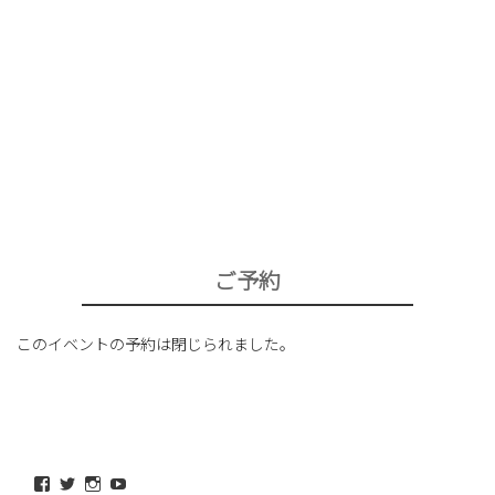
ご予約
このイベントの予約は閉じられました。
maeda_kazuaki@me.com
maedakazuaki
maede_kazuaki
MaedeKazuaki128