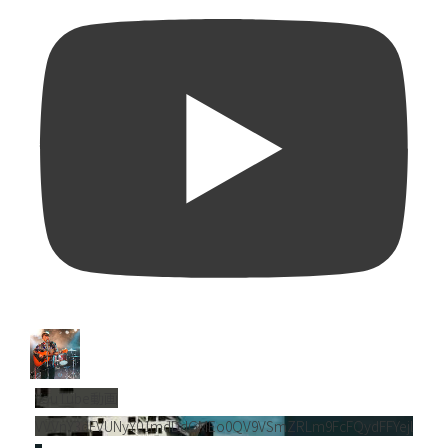
YouTube動画
VVVnY3dFVUNyY01mdDdGMEo0QV9VSmZRLm9FcFQydFFYejl