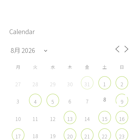
さ
さ
さ
さ
ん
ん
ん
ん
の
の
の
の
プ
プ
プ
プ
ロ
ロ
ロ
ロ
フ
フ
フ
フ
Calendar
ィ
ィ
ィ
ィ
ー
ー
ー
ー
ル
ル
ル
ル
を
を
を
を
Facebook
Twitter
Instagram
YouTube
で
で
で
で
表
表
表
表
示
示
示
示
月
火
水
木
金
土
日
27
28
29
30
31
1
2
8
3
6
7
4
5
9
10
11
12
14
13
15
16
18
19
17
20
21
22
23