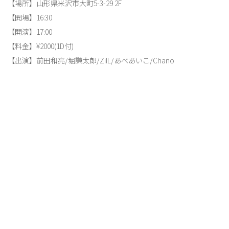
【場所】山形県米沢市大町5-3-29 2F
【開場】16:30
【開演】17:00
【料金】¥2000(1D付)
【出演】前田和亮/堀謙太郎/ZilL/あべあいこ/Chano