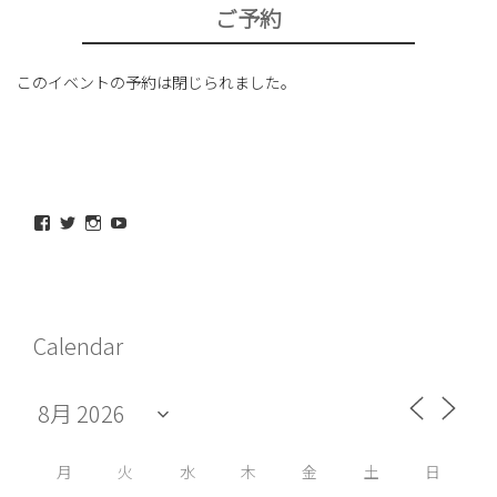
ご予約
このイベントの予約は閉じられました。
maeda_kazuaki@me.com
maedakazuaki
maede_kazuaki
MaedeKazuaki128
さ
さ
さ
さ
ん
ん
ん
ん
の
の
の
の
プ
プ
プ
プ
ロ
ロ
ロ
ロ
フ
フ
フ
フ
Calendar
ィ
ィ
ィ
ィ
ー
ー
ー
ー
ル
ル
ル
ル
を
を
を
を
Facebook
Twitter
Instagram
YouTube
で
で
で
で
表
表
表
表
示
示
示
示
月
火
水
木
金
土
日