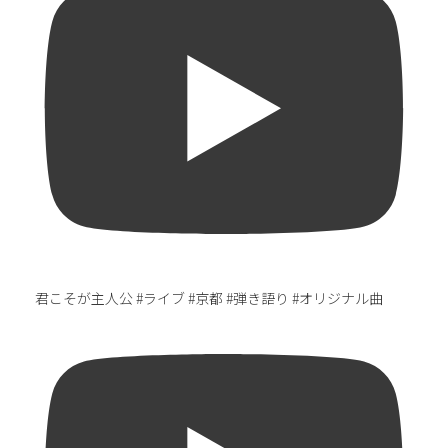
君こそが主人公 #ライブ #京都 #弾き語り #オリジナル曲