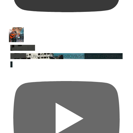
YouTube動画
VVVnY3dFVUNyY01mdDdGMEo0QV9VSmZRLm9FcFQydFFYejl
F