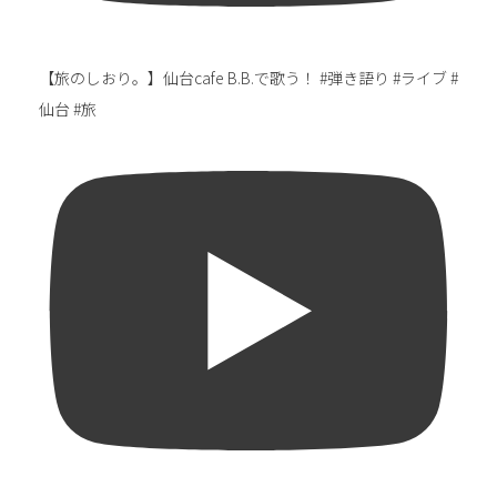
【旅のしおり。】仙台cafe B.B.で歌う！ #弾き語り #ライブ #
仙台 #旅