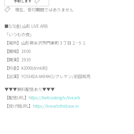
予約します
現在、受付期間ではありません
■5/3(金) 山形 LIVE ARB
「いつもの夜」
【場所】山形県米沢市門東町３丁目２−５１
【開場】19:00
【開演】19:30
【料金】¥2000(drink別)
【出演】YOSHIDA AKIHIKO/グレケン/前田和亮
▼▼▼無料配信あり▼▼▼
【配信URL】
https://twitcasting.tv/livearb
【投げ銭URL】
https://livearb.thebase.in