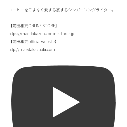
コーヒーをこよなく愛する旅するシンガーソングライター。
【前田和亮ONLINE STORE】
https://maedakazuakionline.stores.jp
【前田和亮official website】
http://maedakazuaki.com