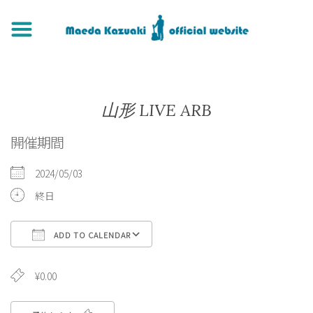
山形 LIVE ARB
開催期間
2024/05/03
終日
ADD TO CALENDAR
Download ICS
Google Calendar
¥0.00