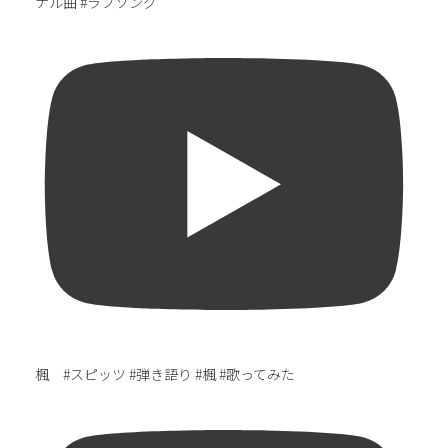
ナル曲 #ラブソング
楓 #スピッツ #弾き語り #楓 #歌ってみた