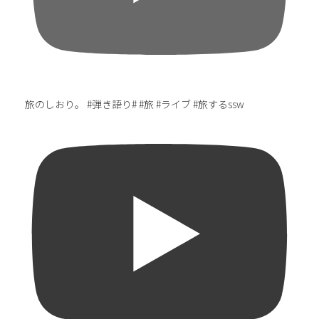
旅のしおり。 #弾き語り# #旅 #ライブ #旅するssw