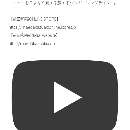
コーヒーをこよなく愛する旅するシンガーソングライター。
【前田和亮ONLINE STORE】
https://maedakazuakionline.stores.jp
【前田和亮official website】
http://maedakazuaki.com