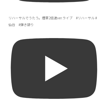
リハーサルでうたう。煙草2倍速ver.ライブ #リハーサル #
仙台 #弾き語り