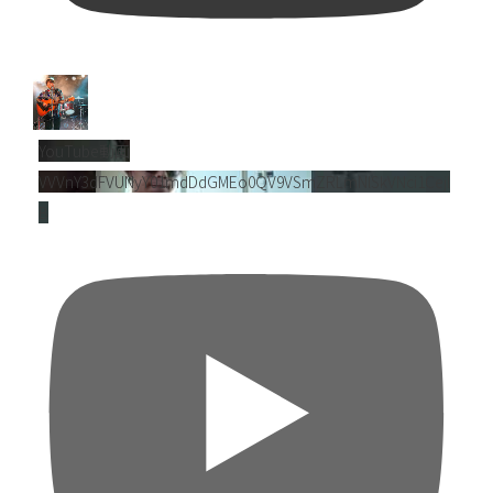
YouTube動画
VVVnY3dFVUNyY01mdDdGMEo0QV9VSmZRLmNlSkVNci1Cejl
B