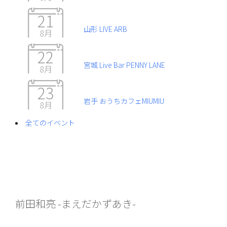
21
山形 LIVE ARB
8月
22
宮城 Live Bar PENNY LANE
8月
23
岩手 おうちカフェMIUMIU
8月
全てのイベント
前田和亮 -まえだかずあき-