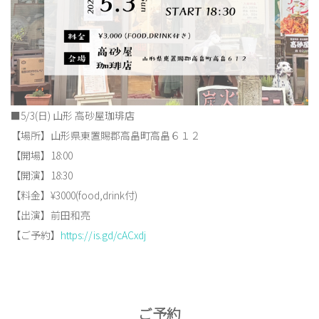
■5/3(日) 山形 高砂屋珈琲店
【場所】山形県東置賜郡高畠町高畠６１２
【開場】18:00
【開演】18:30
【料金】¥3000(food,drink付)
【出演】前田和亮
【ご予約】
https://is.gd/cACxdj
ご予約