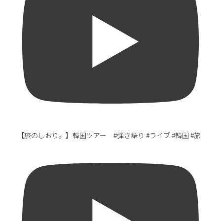
【旅のしおり。】韓国ツアー #弾き語り #ライブ #韓国 #旅