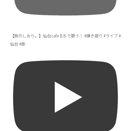
【旅のしおり。】仙台cafe B.B.で歌う！ #弾き語り #ライブ #
仙台 #旅