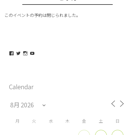
このイベントの予約は閉じられました。
maeda_kazuaki@me.com
maedakazuaki
maede_kazuaki
MaedeKazuaki128
さ
さ
さ
さ
ん
ん
ん
ん
の
の
の
の
プ
プ
プ
プ
ロ
ロ
ロ
ロ
フ
フ
フ
フ
Calendar
ィ
ィ
ィ
ィ
ー
ー
ー
ー
ル
ル
ル
ル
を
を
を
を
Facebook
Twitter
Instagram
YouTube
で
で
で
で
表
表
表
表
示
示
示
示
月
火
水
木
金
土
日