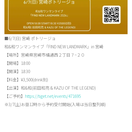
■6/7(日) 宮崎 ポトリージョ
和&和ワンマンライブ「FIND NEW LANDMARK」in 宮崎
【場所】宮崎県宮崎市橘通西２丁目７−２０
【開場】18:00
【開演】18:30
【料金】¥3,500(drink別)
【出演】和&和(前田和亮 & KAZU OF THE LEGEND)
【ご予約】
https://tiget.net/events/471695
※3/7(土)お昼12時から予約受付開始(入場は当日整列順)