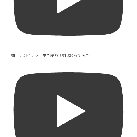
楓 #スピッツ #弾き語り #楓 #歌ってみた