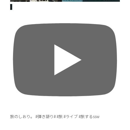
F
旅のしおり。 #弾き語り# #旅 #ライブ #旅するssw