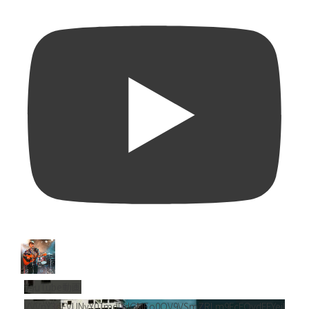
YouTube動画
VVVnY3dFVUNyY01mdDdGMEo0QV9VSmZRLm9FcFQydFFYejl