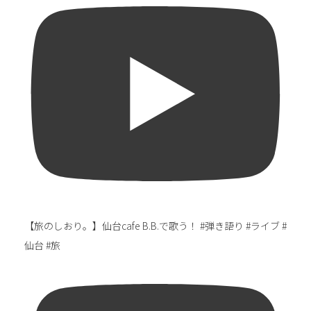
【旅のしおり。】仙台cafe B.B.で歌う！ #弾き語り #ライブ #
仙台 #旅