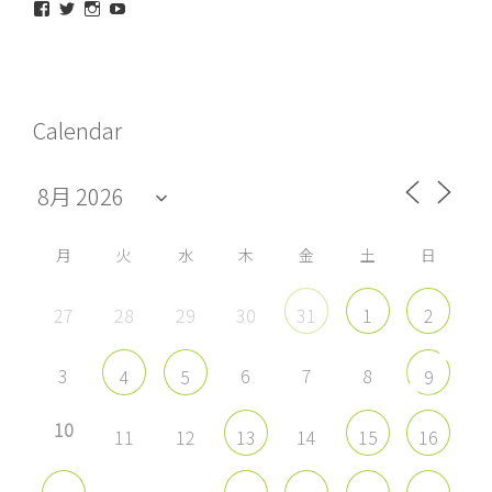
maeda_kazuaki@me.com
maedakazuaki
maede_kazuaki
MaedeKazuaki128
さ
さ
さ
さ
ん
ん
ん
ん
の
の
の
の
プ
プ
プ
プ
ロ
ロ
ロ
ロ
フ
フ
フ
フ
Calendar
ィ
ィ
ィ
ィ
ー
ー
ー
ー
ル
ル
ル
ル
を
を
を
を
Facebook
Twitter
Instagram
YouTube
で
で
で
で
表
表
表
表
示
示
示
示
月
火
水
木
金
土
日
27
28
29
30
31
1
2
3
6
7
8
4
5
9
10
11
12
14
13
15
16