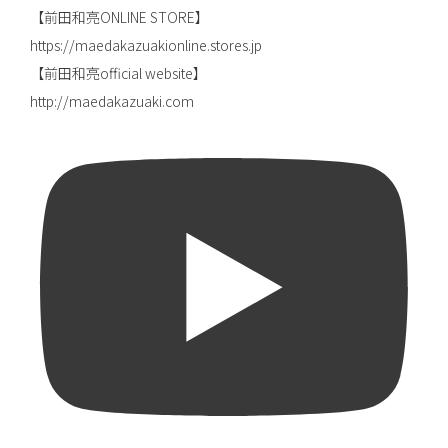
【前田和亮ONLINE STORE】
https://maedakazuakionline.stores.jp
【前田和亮official website】
http://maedakazuaki.com