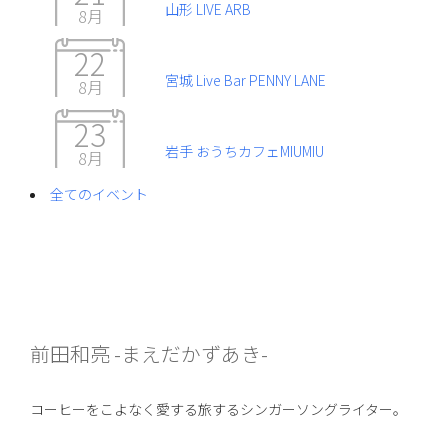
山形 LIVE ARB
8月
22
宮城 Live Bar PENNY LANE
8月
23
岩手 おうちカフェMIUMIU
8月
全てのイベント
前田和亮 -まえだかずあき-
コーヒーをこよなく愛する旅するシンガーソングライター。