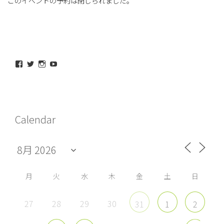
このイベントの予約は閉じられました。
maeda_kazuaki@me.com
maedakazuaki
maede_kazuaki
MaedeKazuaki128
さ
さ
さ
さ
ん
ん
ん
ん
の
の
の
の
プ
プ
プ
プ
ロ
ロ
ロ
ロ
フ
フ
フ
フ
Calendar
ィ
ィ
ィ
ィ
ー
ー
ー
ー
ル
ル
ル
ル
を
を
を
を
Facebook
Twitter
Instagram
YouTube
で
で
で
で
表
表
表
表
示
示
示
示
月
火
水
木
金
土
日
27
28
29
30
31
1
2