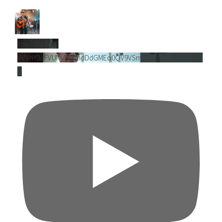
YouTube動画
VVVnY3dFVUNyY01mdDdGMEo0QV9VSmZRLmNlSkVNci1Cejl
B