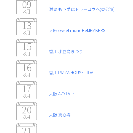
09
滋賀 もう愛はトゥモロウヘ(昼公演)
8月
13
大阪 sweet music ReMEMBERS
8月
15
香川 小豆島まつり
8月
16
香川 PIZZA HOUSE TIDA
8月
17
大阪 AZYTATE
8月
20
大阪 真心場
8月
21