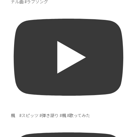
ナル曲 #ラブソング
楓 #スピッツ #弾き語り #楓 #歌ってみた