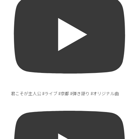
君こそが主人公 #ライブ #京都 #弾き語り #オリジナル曲