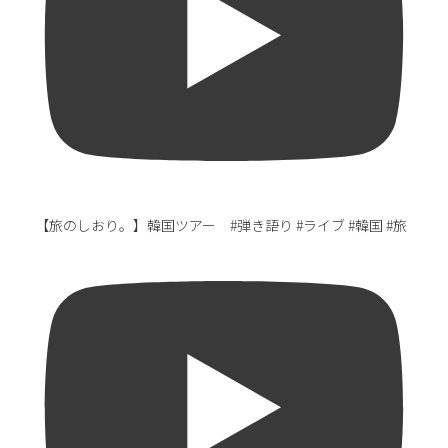
【旅のしおり。】韓国ツアー #弾き語り #ライブ #韓国 #旅