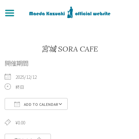
宮城 SORA CAFE
開催期間
2025/12/12
終日
ADD TO CALENDAR
Download ICS
Google Calendar
¥0.00