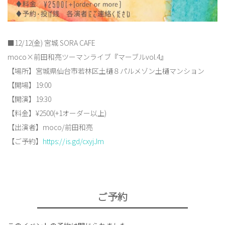
■12/12(金) 宮城 SORA CAFE
moco×前田和亮ツーマンライブ『マーブルvol.4』
【場所】宮城県仙台市若林区土樋８パルメゾン土樋マンション
【開場】19:00
【開演】19:30
【料金】¥2500(+1オーダー以上)
【出演者】moco/前田和亮
【ご予約】
https://is.gd/cxyjJm
ご予約