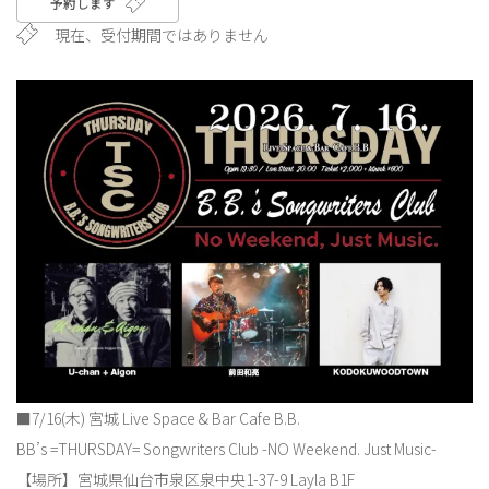
予約します
現在、受付期間ではありません
■7/16(木) 宮城 Live Space & Bar Cafe B.B.
BB’s =THURSDAY= Songwriters Club -NO Weekend. Just Music-
【場所】宮城県仙台市泉区泉中央1-37-9 Layla B1F