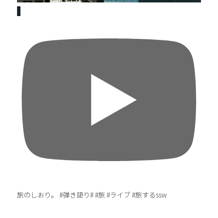
F
旅のしおり。 #弾き語り# #旅 #ライブ #旅するssw