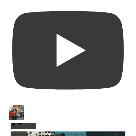
YouTube動画
VVVnY3dFVUNyY01mdDdGMEo0QV9VSmZRLm9FcFQydFFYejl