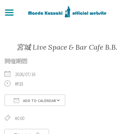
宮城 Live Space & Bar Cafe B.B.
開催期間
2026/07/16
終日
ADD TO CALENDAR
Download ICS
Google Calendar
iCa
¥0.00