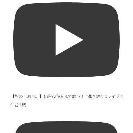
【旅のしおり。】仙台cafe B.B.で歌う！ #弾き語り #ライブ #
仙台 #旅