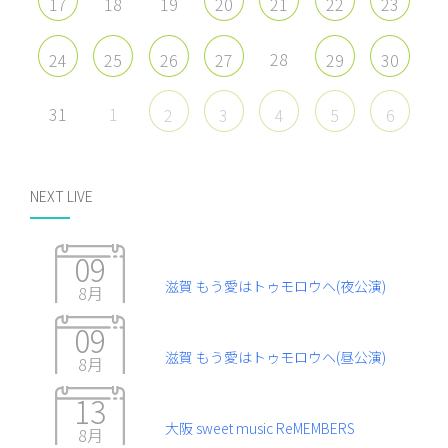
18
19
17
20
21
22
23
28
24
25
26
27
29
30
31
1
2
3
4
5
6
NEXT LIVE
09
滋賀 もう愛はトゥモロウヘ(夜公演)
8月
09
滋賀 もう愛はトゥモロウヘ(昼公演)
8月
13
大阪 sweet music ReMEMBERS
8月