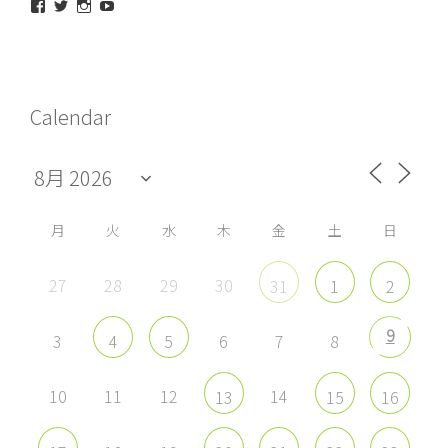
maeda_kazuaki@me.com
maedakazuaki
maede_kazuaki
MaedeKazuaki128
さ
さ
さ
さ
ん
ん
ん
ん
の
の
の
の
プ
プ
プ
プ
ロ
ロ
ロ
ロ
フ
フ
フ
フ
Calendar
ィ
ィ
ィ
ィ
ー
ー
ー
ー
ル
ル
ル
ル
を
を
を
を
Facebook
Twitter
Instagram
YouTube
で
で
で
で
表
表
表
表
示
示
示
示
月
火
水
木
金
土
日
27
28
29
30
31
1
2
9
3
6
7
8
4
5
10
11
12
14
13
15
16