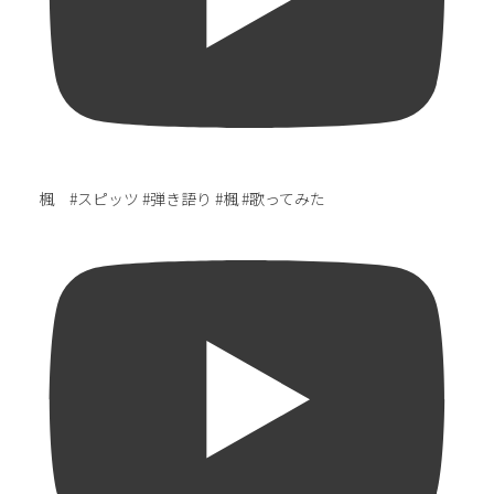
楓 #スピッツ #弾き語り #楓 #歌ってみた