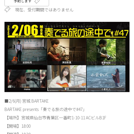
予約します
現在、受付期間ではありません
■2/6(月) 宮城 BARTAKE
BARTAKE presents「奏でる旅の途中で#47」
【場所】宮城県仙台市青葉区一番町1-10-11 ACビルB1F
【開場】18:00