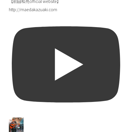
【前田和亮official website】
http://maedakazuaki.com