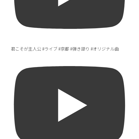
君こそが主人公 #ライブ #京都 #弾き語り #オリジナル曲