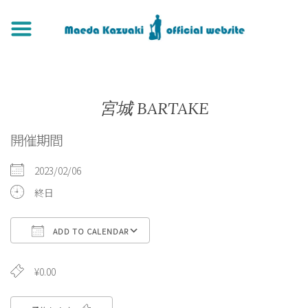
宮城 BARTAKE
開催期間
2023/02/06
終日
ADD TO CALENDAR
Download ICS
Google Calendar
¥0.00