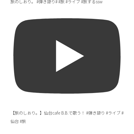
旅のしおり。 #弾き語り# #旅 #ライブ #旅するssw
【旅のしおり。】仙台cafe B.B.で歌う！ #弾き語り #ライブ #
仙台 #旅