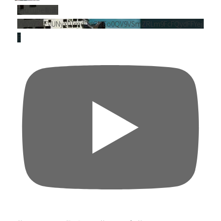
YouTube動画
VVVnY3dFVUNyY01mdDdGMEo0QV9VSmZRLm9FcFQydFFYejl
F