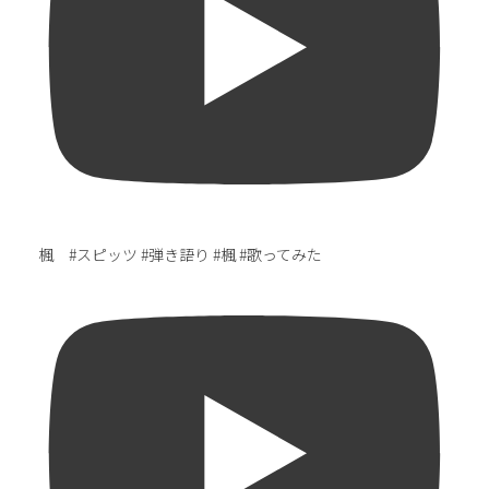
楓 #スピッツ #弾き語り #楓 #歌ってみた