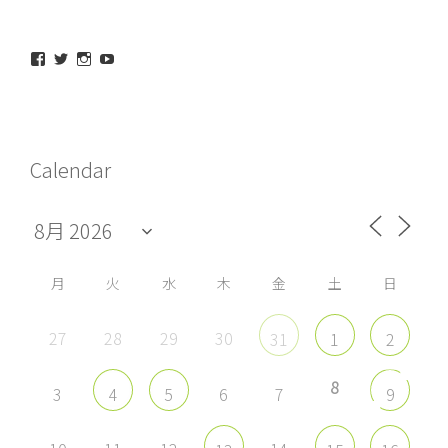
maeda_kazuaki@me.com
maedakazuaki
maede_kazuaki
MaedeKazuaki128
さ
さ
さ
さ
ん
ん
ん
ん
の
の
の
の
プ
プ
プ
プ
ロ
ロ
ロ
ロ
フ
フ
フ
フ
Calendar
ィ
ィ
ィ
ィ
ー
ー
ー
ー
ル
ル
ル
ル
を
を
を
を
Facebook
Twitter
Instagram
YouTube
で
で
で
で
表
表
表
表
示
示
示
示
月
火
水
木
金
土
日
27
28
29
30
31
1
2
8
3
6
7
4
5
9