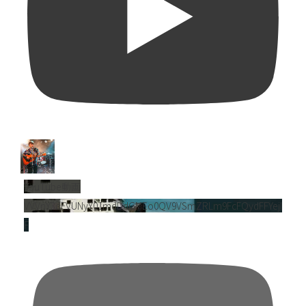
YouTube動画
VVVnY3dFVUNyY01mdDdGMEo0QV9VSmZRLm9FcFQydFFYejl
F