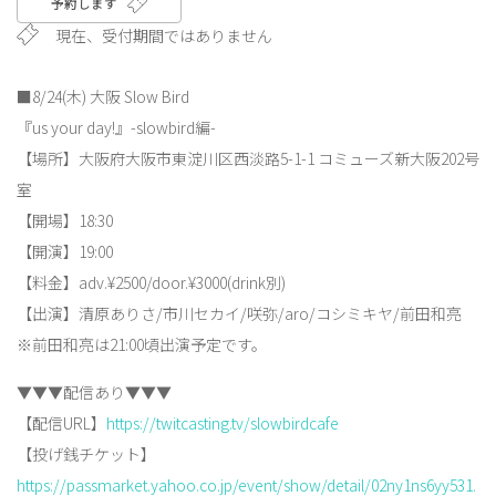
予約します
現在、受付期間ではありません
■8/24(木) 大阪 Slow Bird
『us your day!』-slowbird編-
【場所】大阪府大阪市東淀川区西淡路5-1-1 コミューズ新大阪202号
室
【開場】18:30
【開演】19:00
【料金】adv.¥2500/door.¥3000(drink別)
【出演】清原ありさ/市川セカイ/咲弥/aro/コシミキヤ/前田和亮
※前田和亮は21:00頃出演予定です。
▼▼▼配信あり▼▼▼
【配信URL】
https://twitcasting.tv/slowbirdcafe
【投げ銭チケット】
https://passmarket.yahoo.co.jp/event/show/detail/02ny1ns6yy531.