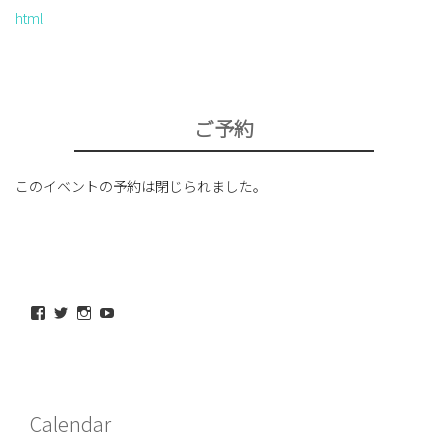
html
ご予約
このイベントの予約は閉じられました。
maeda_kazuaki@me.com
maedakazuaki
maede_kazuaki
MaedeKazuaki128
さ
さ
さ
さ
ん
ん
ん
ん
の
の
の
の
プ
プ
プ
プ
ロ
ロ
ロ
ロ
フ
フ
フ
フ
Calendar
ィ
ィ
ィ
ィ
ー
ー
ー
ー