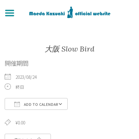
大阪 Slow Bird
開催期間
2023/08/24
終日
ADD TO CALENDAR
Download ICS
Google Calendar
¥0.00