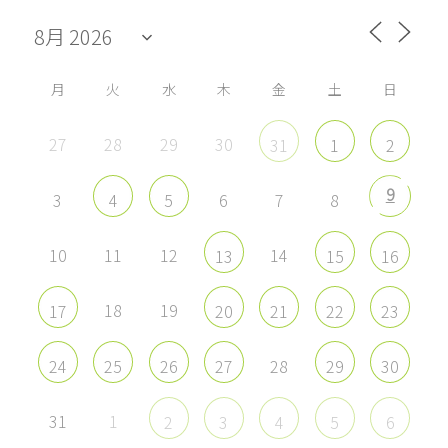
ル
ル
ル
ル
を
を
を
を
Facebook
Twitter
Instagram
YouTube
で
で
で
で
表
表
表
表
示
示
示
示
月
火
水
木
金
土
日
27
28
29
30
31
1
2
9
3
6
7
8
4
5
10
11
12
14
13
15
16
18
19
17
20
21
22
23
28
24
25
26
27
29
30
31
1
2
3
4
5
6