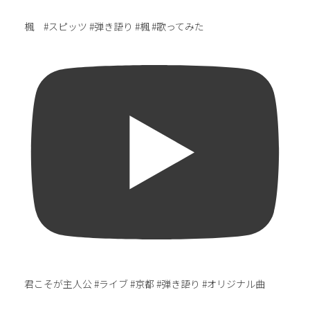
楓 #スピッツ #弾き語り #楓 #歌ってみた
君こそが主人公 #ライブ #京都 #弾き語り #オリジナル曲