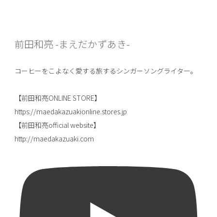
前田和亮 -まえだかずあき-
コーヒーをこよなく愛する旅するシンガーソングライター。
【前田和亮ONLINE STORE】
https://maedakazuakionline.stores.jp
【前田和亮official website】
http://maedakazuaki.com