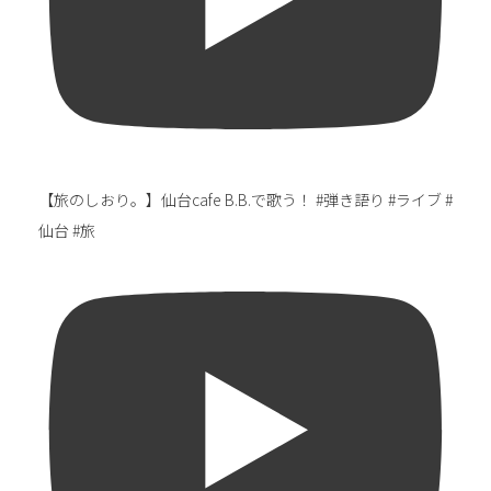
【旅のしおり。】仙台cafe B.B.で歌う！ #弾き語り #ライブ #
仙台 #旅