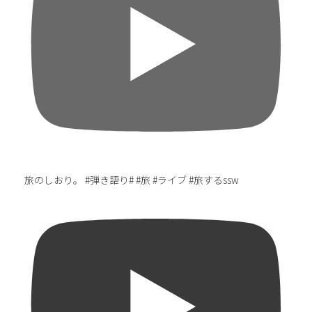
旅のしおり。 #弾き語り# #旅 #ライブ #旅するssw