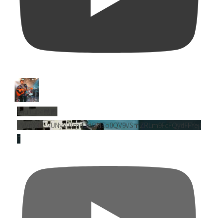
YouTube動画
VVVnY3dFVUNyY01mdDdGMEo0QV9VSmZRLm9FcFQydFFYejl
F