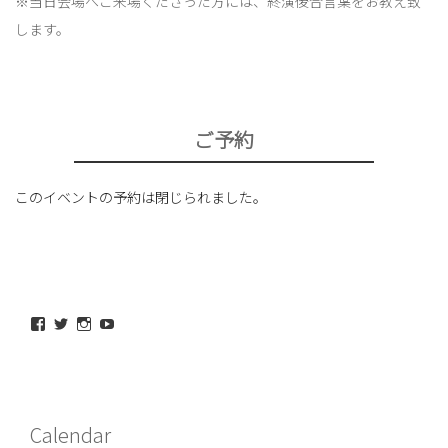
※当日会場へご来場くださった方には、終演後合言葉をお教え致
します。
ご予約
このイベントの予約は閉じられました。
maeda_kazuaki@me.com
maedakazuaki
maede_kazuaki
MaedeKazuaki128
さ
さ
さ
さ
ん
ん
ん
ん
の
の
の
の
プ
プ
プ
プ
ロ
ロ
ロ
ロ
フ
フ
フ
フ
Calendar
ィ
ィ
ィ
ィ