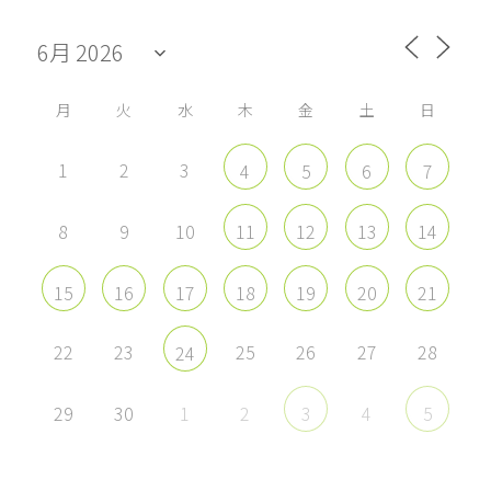
ー
ー
ー
ー
ル
ル
ル
ル
を
を
を
を
Facebook
Twitter
Instagram
YouTube
で
で
で
で
表
表
表
表
示
示
示
示
月
火
水
木
金
土
日
1
2
3
4
5
6
7
8
9
10
11
12
13
14
15
16
17
18
19
20
21
22
23
25
26
27
28
24
29
30
1
2
4
3
5