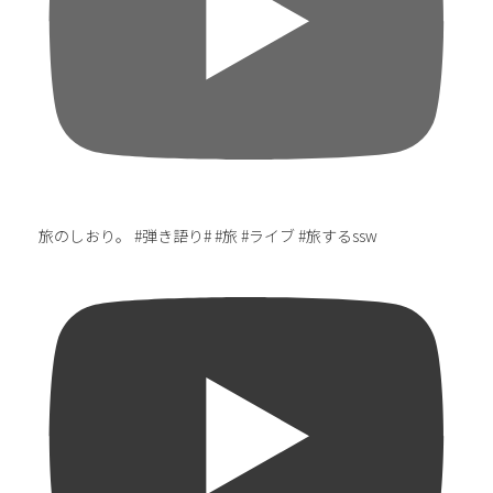
旅のしおり。 #弾き語り# #旅 #ライブ #旅するssw