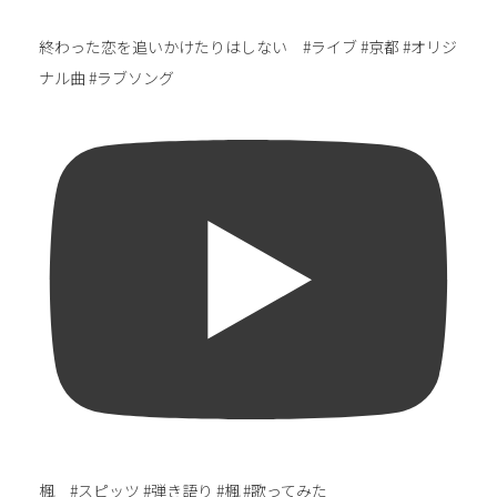
終わった恋を追いかけたりはしない #ライブ #京都 #オリジ
ナル曲 #ラブソング
楓 #スピッツ #弾き語り #楓 #歌ってみた