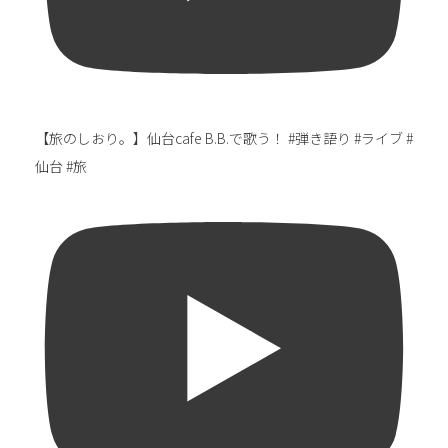
【旅のしおり。】仙台cafe B.B.で歌う！ #弾き語り #ライブ #
仙台 #旅