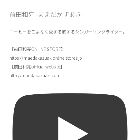
前田和亮 -まえだかずあき-
コーヒーをこよなく愛する旅するシンガーソングライター。
【前田和亮ONLINE STORE】
https://maedakazuakionline.stores.jp
【前田和亮official website】
http://maedakazuaki.com