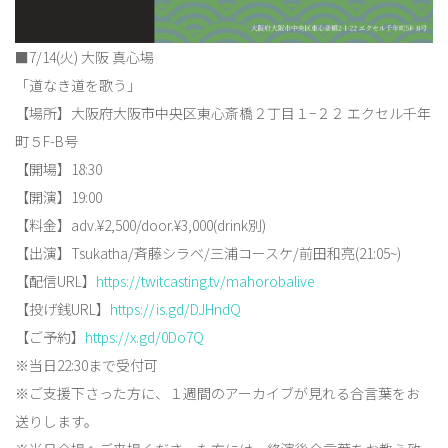
■7/14(火) 大阪 真心場
「道なき道を歌う」
【場所】大阪府大阪市中央区東心斎橋２丁目１−２２ エクセル千年
町５F-B号
【開場】18:30
【開演】19:00
【料金】adv.¥2,500/door.¥3,000(drink別)
【出演】Tsukatha/斉藤シラベ/三浦コースケ/前田和亮(21:05~)
【配信URL】
https://twitcasting.tv/mahorobalive
【投げ銭URL】
https://is.gd/DJHndQ
【ご予約】
https://x.gd/0Do7Q
※当日22:30まで受付可
※ご支援下さった方に、１週間のアーカイブが見れる合言葉をお
送りします。