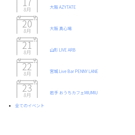
17
大阪 AZYTATE
8月
20
大阪 真心場
8月
21
山形 LIVE ARB
8月
22
宮城 Live Bar PENNY LANE
8月
23
岩手 おうちカフェMIUMIU
8月
全てのイベント