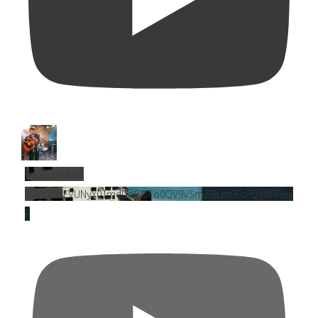
YouTube動画
VVVnY3dFVUNyY01mdDdGMEo0QV9VSmZRLm9FcFQydFFYejl
F