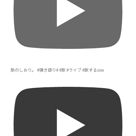
旅のしおり。 #弾き語り# #旅 #ライブ #旅するssw