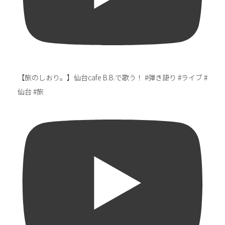
【旅のしおり。】仙台cafe B.B.で歌う！ #弾き語り #ライブ #
仙台 #旅