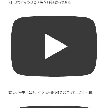
楓 #スピッツ #弾き語り #楓 #歌ってみた
君こそが主人公 #ライブ #京都 #弾き語り #オリジナル曲