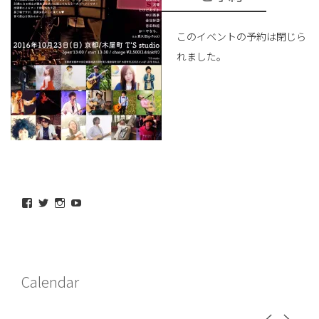
このイベントの予約は閉じら
れました。
maeda_kazuaki@me.com
maedakazuaki
maede_kazuaki
MaedeKazuaki128
さ
さ
さ
さ
ん
ん
ん
ん
の
の
の
の
プ
プ
プ
プ
ロ
ロ
ロ
ロ
フ
フ
フ
フ
Calendar
ィ
ィ
ィ
ィ
ー
ー
ー
ー
ル
ル
ル
ル
を
を
を
を