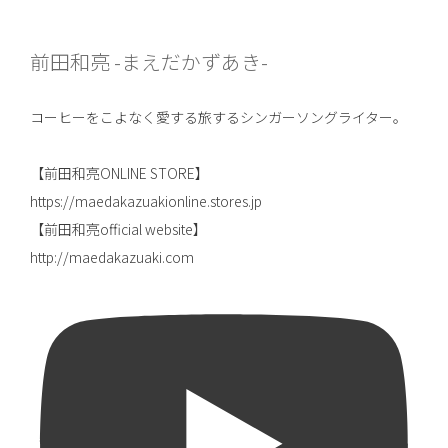
前田和亮 -まえだかずあき-
コーヒーをこよなく愛する旅するシンガーソングライター。
【前田和亮ONLINE STORE】
https://maedakazuakionline.stores.jp
【前田和亮official website】
http://maedakazuaki.com