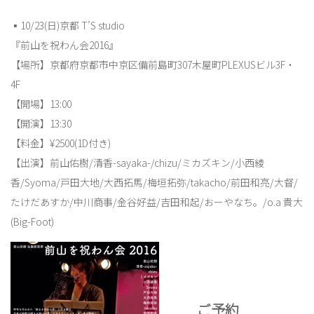
▪︎10/23(日)京都 T’S studio
『前山を祝わん会2016』
【場所】京都府京都市中京区備前島町307木屋町PLEXUSビル3F・
4F
【開場】13:00
【開演】13:30
【料金】¥2500(1D付き)
【出演】前山佑樹/清香-sayaka-/chizu/ミカズキン/小西綾
香/Syoma/戸田大地/大西拓馬/梅垣拓弥/takacho/前田和亮/大督/
たけだあすか/中川商事/金谷好益/吉田和起/おーやなち。/o.a 貴大
(Big-Foot)
ご予約