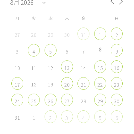
Facebook
Twitter
Instagram
YouTube
で
で
で
で
表
表
表
表
示
示
示
示
月
火
水
木
金
土
日
27
28
29
30
31
1
2
8
3
6
7
4
5
9
10
11
12
14
13
15
16
18
19
17
20
21
22
23
28
24
25
26
27
29
30
31
1
2
3
4
5
6