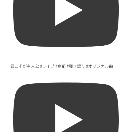
君こそが主人公 #ライブ #京都 #弾き語り #オリジナル曲