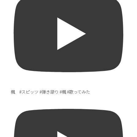
楓 #スピッツ #弾き語り #楓 #歌ってみた