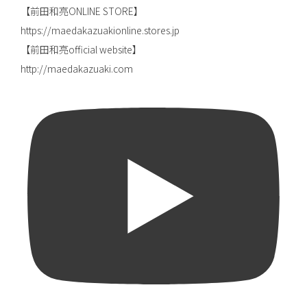
【前田和亮ONLINE STORE】
https://maedakazuakionline.stores.jp
【前田和亮official website】
http://maedakazuaki.com