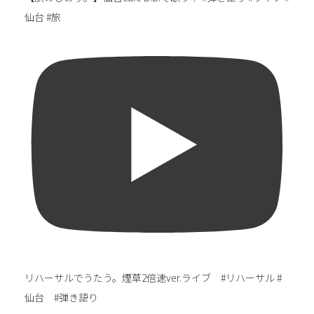
仙台 #旅
リハーサルでうたう。煙草2倍速ver.ライブ #リハーサル #
仙台 #弾き語り