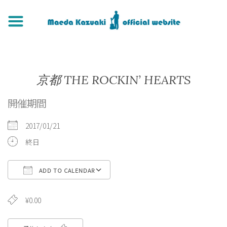
京都 THE ROCKIN’ HEARTS
開催期間
2017/01/21
終日
ADD TO CALENDAR
Download ICS
Google Calendar
¥0.00