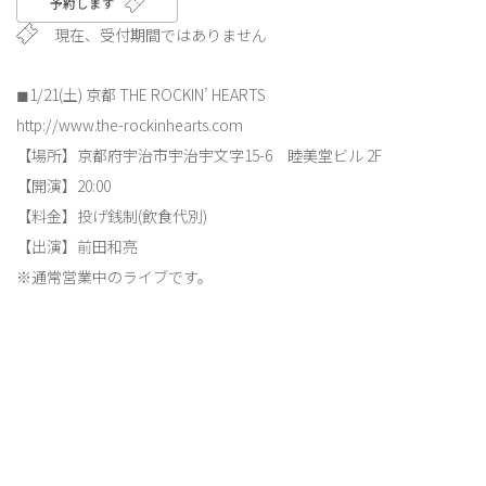
予約します
現在、受付期間ではありません
◼︎1/21(土) 京都 THE ROCKIN’ HEARTS
http://www.the-rockinhearts.com
【場所】京都府宇治市宇治宇文字15-6 睦美堂ビル 2F
【開演】20:00
【料金】投げ銭制(飲食代別)
【出演】前田和亮
※通常営業中のライブです。