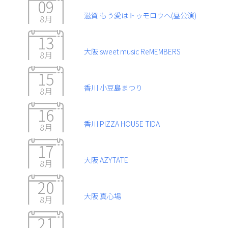
09
滋賀 もう愛はトゥモロウヘ(昼公演)
8月
13
大阪 sweet music ReMEMBERS
8月
15
香川 小豆島まつり
8月
16
香川 PIZZA HOUSE TIDA
8月
17
大阪 AZYTATE
8月
20
大阪 真心場
8月
21