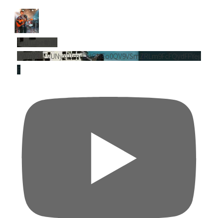
YouTube動画
VVVnY3dFVUNyY01mdDdGMEo0QV9VSmZRLm9FcFQydFFYejl
F