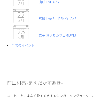
山形 LIVE ARB
8月
22
宮城 Live Bar PENNY LANE
8月
23
岩手 おうちカフェMIUMIU
8月
全てのイベント
前田和亮 -まえだかずあき-
コーヒーをこよなく愛する旅するシンガーソングライター。