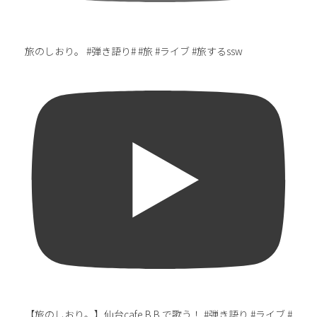
旅のしおり。 #弾き語り# #旅 #ライブ #旅するssw
【旅のしおり。】仙台cafe B.B.で歌う！ #弾き語り #ライブ #