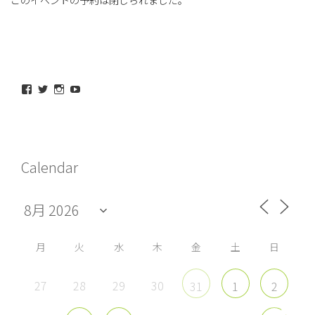
このイベントの予約は閉じられました。
maeda_kazuaki@me.com
maedakazuaki
maede_kazuaki
MaedeKazuaki128
さ
さ
さ
さ
ん
ん
ん
ん
の
の
の
の
プ
プ
プ
プ
ロ
ロ
ロ
ロ
フ
フ
フ
フ
Calendar
ィ
ィ
ィ
ィ
ー
ー
ー
ー
ル
ル
ル
ル
を
を
を
を
Facebook
Twitter
Instagram
YouTube
で
で
で
で
表
表
表
表
示
示
示
示
月
火
水
木
金
土
日
27
28
29
30
31
1
2