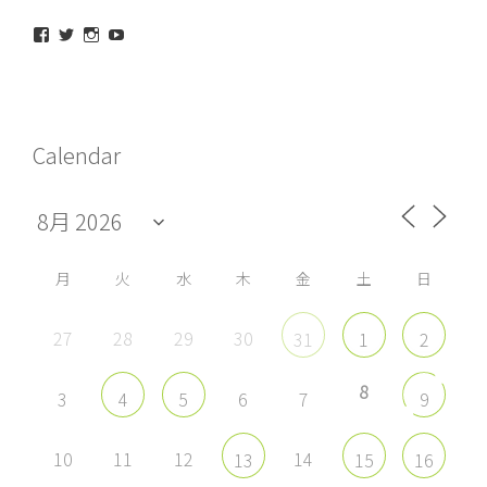
maeda_kazuaki@me.com
maedakazuaki
maede_kazuaki
MaedeKazuaki128
さ
さ
さ
さ
ん
ん
ん
ん
の
の
の
の
プ
プ
プ
プ
ロ
ロ
ロ
ロ
フ
フ
フ
フ
Calendar
ィ
ィ
ィ
ィ
ー
ー
ー
ー
ル
ル
ル
ル
を
を
を
を
Facebook
Twitter
Instagram
YouTube
で
で
で
で
表
表
表
表
示
示
示
示
月
火
水
木
金
土
日
27
28
29
30
31
1
2
8
3
6
7
4
5
9
10
11
12
14
13
15
16