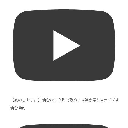
【旅のしおり。】仙台cafe B.B.で歌う！ #弾き語り #ライブ #
仙台 #旅