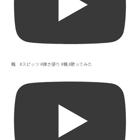
楓 #スピッツ #弾き語り #楓 #歌ってみた