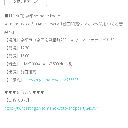
予約します
■11/19(日) 京都 someno kyoto
someno kyoto 6th Anniversary「前田和亮ワンマン〜私をつくる音
楽〜」
【場所】京都市中京区南車屋町280 キャニオンテラスビル3F
【開場】12:30
【開演】13:00
【料金】adv.¥3000/door.¥3500(drink別)
【出演】前田和亮
【ご予約】
https://tiget.net/events/256395
▼▼▼配信あり▼▼▼
【ご購入URL】
https://twitcasting.tv/somenokyoto/shopcart/245357