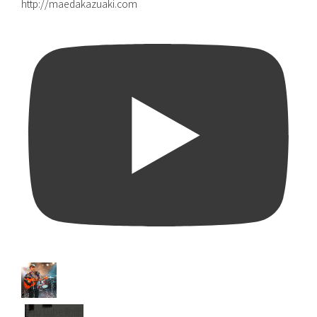
http://maedakazuaki.com
YouTube動画