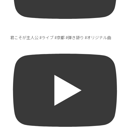
君こそが主人公 #ライブ #京都 #弾き語り #オリジナル曲