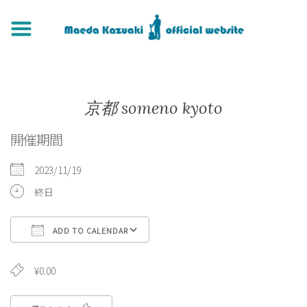
京都 someno kyoto
開催期間
2023/11/19
終日
ADD TO CALENDAR
Download ICS
Google Calendar
iCa
¥0.00