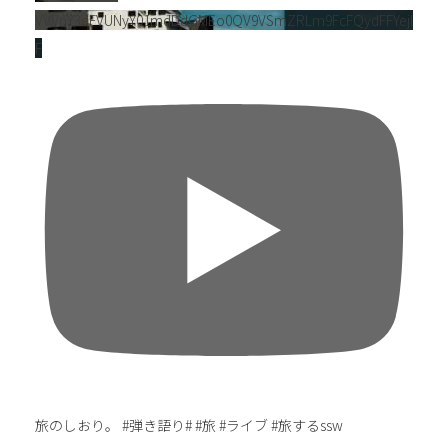
VVVnY3dFVUNyY01mdDdGMEo0QV9VSmZRLm9FcFQydFFYejl
F
旅のしおり。 #弾き語り# #旅 #ライブ #旅するssw