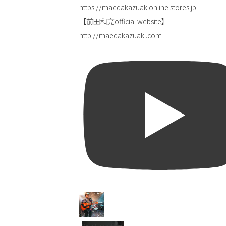
https://maedakazuakionline.stores.jp
【前田和亮official website】
http://maedakazuaki.com