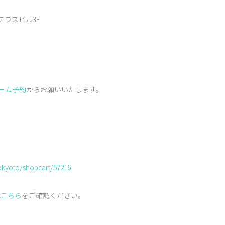
テラスビル3F
フォーム予約
からお願いいたします。
nokyoto/shopcart/57216
は
こちら
をご確認ください。