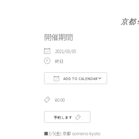
京都 s
開催期間
2021/03/05
終日
ADD TO CALENDAR
Download ICS
Google Cale
¥0.00
予約します
■3/5(金) 京都 someno kyoto