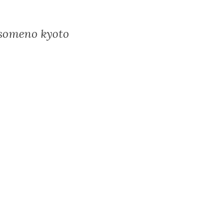
omeno kyoto
ndar
iCalendar
Office 365