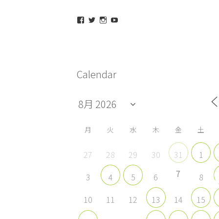
maeda_kazuaki@me.com
maedakazuaki
maede_kazuaki
MaedeKazuaki128
さ
さ
さ
さ
ん
ん
ん
ん
の
の
の
の
プ
プ
プ
プ
ロ
ロ
ロ
ロ
フ
フ
フ
フ
Calendar
ィ
ィ
ィ
ィ
ー
ー
ー
ー
ル
ル
ル
ル
を
を
を
を
Facebook
Twitter
Instagram
YouTube
で
で
で
で
表
表
表
表
示
示
示
示
月
火
水
木
金
土
27
28
29
30
31
1
7
3
6
8
4
5
10
11
12
14
13
15