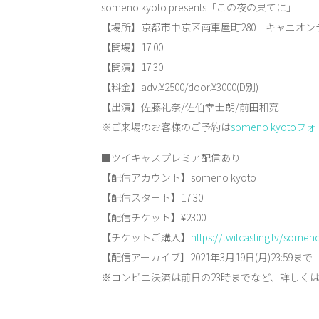
someno kyoto presents「この夜の果てに」
【場所】京都市中京区南車屋町280 キャニオン
【開場】17:00
【開演】17:30
【料金】adv.¥2500/door.¥3000(D別)
【出演】佐藤礼奈/佐伯幸士朗/前田和亮
※ご来場のお客様のご予約は
someno kyoto
■ツイキャスプレミア配信あり
【配信アカウント】someno kyoto
【配信スタート】17:30
【配信チケット】¥2300
【チケットご購入】
https://twitcasting.tv/some
【配信アーカイブ】2021年3月19日(月)23:59まで
※コンビニ決済は前日の23時までなど、詳しく