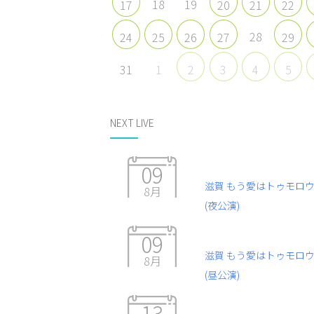
18
19
17
20
21
22
28
24
25
26
27
29
31
1
2
3
4
5
NEXT LIVE
09
滋賀 もう愛はトゥモロ
8月
(夜公演)
09
滋賀 もう愛はトゥモロ
8月
(昼公演)
13