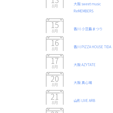
大阪 sweet music
8月
ReMEMBERS
15
香川 小豆島まつり
8月
16
香川 PIZZA HOUSE TIDA
8月
17
大阪 AZYTATE
8月
20
大阪 真心場
8月
21
山形 LIVE ARB
8月