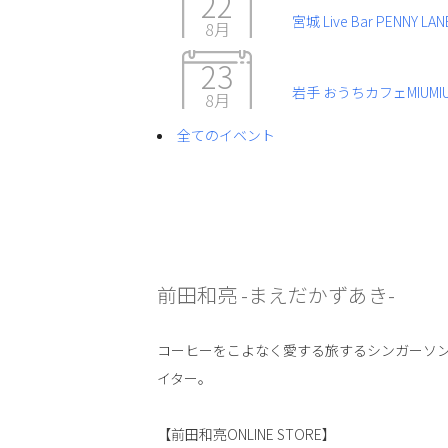
22
宮城 Live Bar PENNY LAN
8月
23
岩手 おうちカフェMIUMI
8月
全てのイベント
前田和亮 -まえだかずあき-
コーヒーをこよなく愛する旅するシンガーソ
イター。
【前田和亮ONLINE STORE】