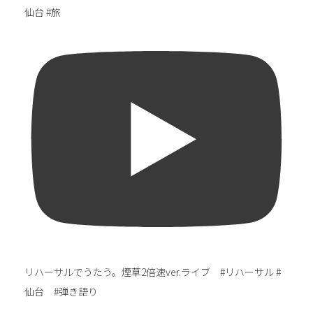
仙台 #旅
リハーサルでうたう。煙草2倍速ver.ライブ #リハーサル #
仙台 #弾き語り