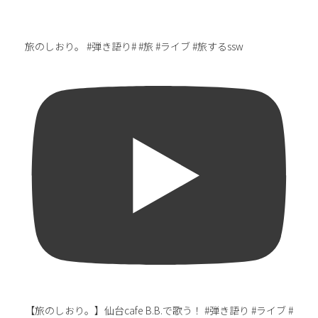
旅のしおり。 #弾き語り# #旅 #ライブ #旅するssw
【旅のしおり。】仙台cafe B.B.で歌う！ #弾き語り #ライブ #