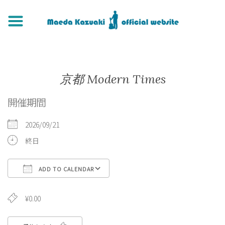
京都 Modern Times
開催期間
2026/09/21
終日
ADD TO CALENDAR
Download ICS
Google Calendar
¥0.00