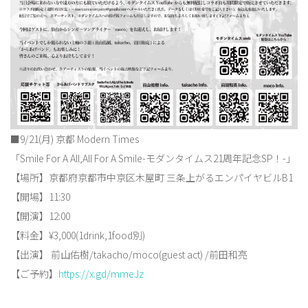
■9/21(月) 京都 Modern Times
「Smile For A All,All For A Smile-モダンタイムス21周年記念SP！-」
【場所】京都府京都市中京区木屋町 三条上がるエンパイヤビルB1
【開場】11:30
【開演】12:00
【料金】¥3,000(1drink,1food別)
【出演】 前山佑樹/takacho/moco(guest act) /前田和亮
【ご予約】
https://x.gd/mmeJz