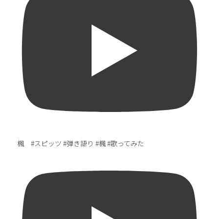
楓 #スピッツ #弾き語り #楓 #歌ってみた