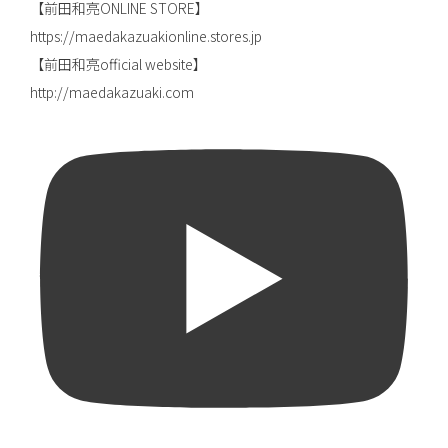
【前田和亮ONLINE STORE】
https://maedakazuakionline.stores.jp
【前田和亮official website】
http://maedakazuaki.com