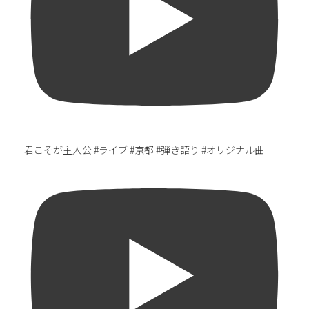
君こそが主人公 #ライブ #京都 #弾き語り #オリジナル曲