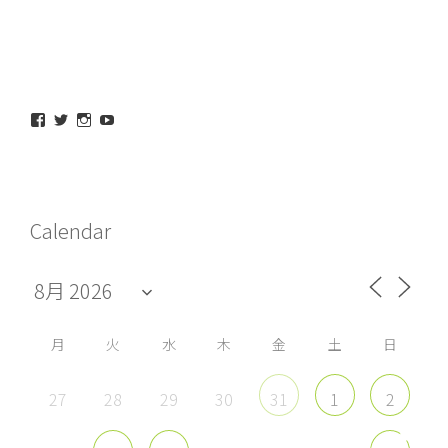
maeda_kazuaki@me.com
maedakazuaki
maede_kazuaki
MaedeKazuaki128
さ
さ
さ
さ
ん
ん
ん
ん
の
の
の
の
プ
プ
プ
プ
ロ
ロ
ロ
ロ
フ
フ
フ
フ
Calendar
ィ
ィ
ィ
ィ
ー
ー
ー
ー
ル
ル
ル
ル
を
を
を
を
Facebook
Twitter
Instagram
YouTube
で
で
で
で
表
表
表
表
示
示
示
示
月
火
水
木
金
土
日
27
28
29
30
31
1
2