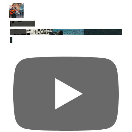
YouTube動画
VVVnY3dFVUNyY01mdDdGMEo0QV9VSmZRLm9FcFQydFFYejl
F