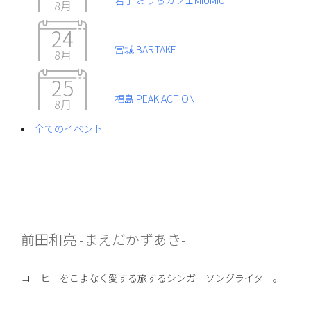
岩手 おうちカフェMIUMIU
8月
24
宮城 BARTAKE
8月
25
福島 PEAK ACTION
8月
全てのイベント
前田和亮 -まえだかずあき-
コーヒーをこよなく愛する旅するシンガーソングライター。