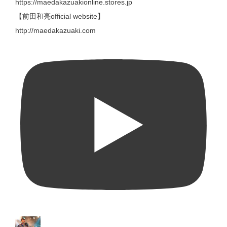
https://maedakazuakionline.stores.jp
【前田和亮official website】
http://maedakazuaki.com