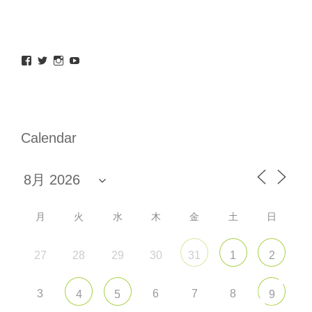
maeda_kazuaki@me.com
maedakazuaki
maede_kazuaki
MaedeKazuaki128
さ
さ
さ
さ
ん
ん
ん
ん
の
の
の
の
プ
プ
プ
プ
ロ
ロ
ロ
ロ
フ
フ
フ
フ
Calendar
ィ
ィ
ィ
ィ
ー
ー
ー
ー
ル
ル
ル
ル
を
を
を
を
Facebook
Twitter
Instagram
YouTube
で
で
で
で
表
表
表
表
示
示
示
示
月
火
水
木
金
土
日
27
28
29
30
31
1
2
3
6
7
8
4
5
9