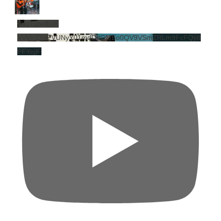
YouTube動画
VVVnY3dFVUNyY01mdDdGMEo0QV9VSmZRLm9FcFQyd
FFYejlF