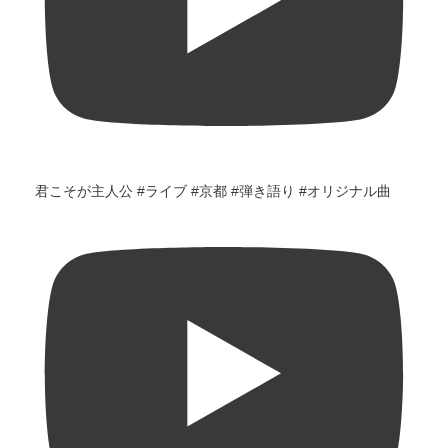
君こそが主人公 #ライブ #京都 #弾き語り #オリジナル曲