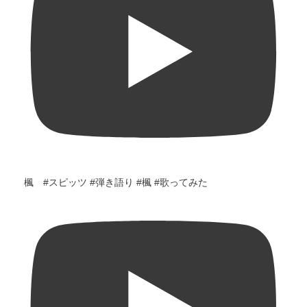
楓 #スピッツ #弾き語り #楓 #歌ってみた