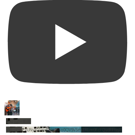
YouTube動画
VVVnY3dFVUNyY01mdDdGMEo0QV9VSmZRLm9FcFQydFFYejlF