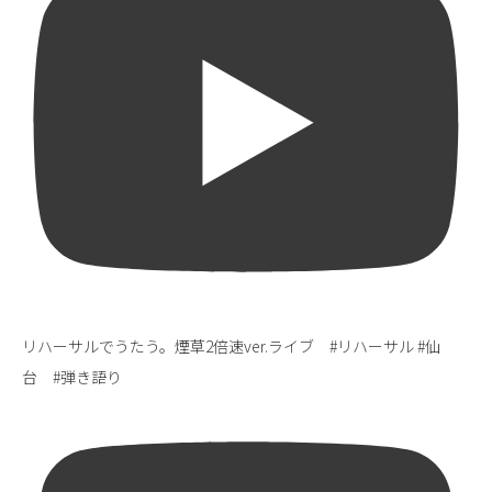
リハーサルでうたう。煙草2倍速ver.ライブ #リハーサル #仙
台 #弾き語り