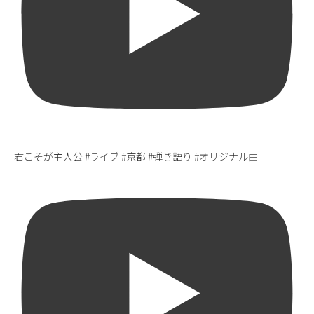
君こそが主人公 #ライブ #京都 #弾き語り #オリジナル曲