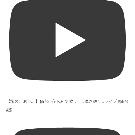
【旅のしおり。】仙台cafe B.B.で歌う！ #弾き語り #ライブ #仙台
#旅