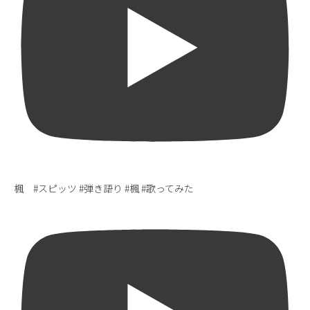
楓 #スピッツ #弾き語り #楓 #歌ってみた