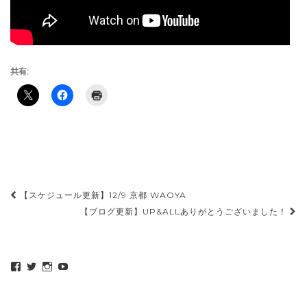
共有:
投
【スケジュール更新】12/9 京都 WAOYA
稿
【ブログ更新】UP&ALLありがとうございました！
ナ
ビ
maeda_kazuaki@me.com
maedakazuaki
maede_kazuaki
MaedeKazuaki128
ゲ
さ
さ
さ
さ
ん
ん
ん
ん
ー
の
の
の
の