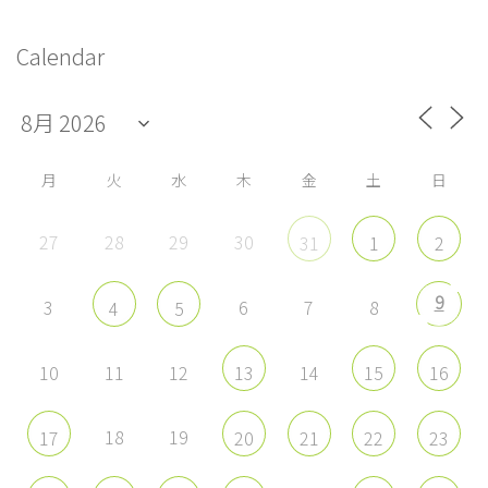
プ
プ
プ
プ
シ
ロ
ロ
ロ
ロ
フ
フ
フ
フ
ョ
Calendar
ィ
ィ
ィ
ィ
ー
ー
ー
ー
ン
ル
ル
ル
ル
を
を
を
を
Facebook
Twitter
Instagram
YouTube
で
で
で
で
表
表
表
表
示
示
示
示
月
火
水
木
金
土
日
27
28
29
30
31
1
2
9
3
6
7
8
4
5
10
11
12
14
13
15
16
18
19
17
20
21
22
23