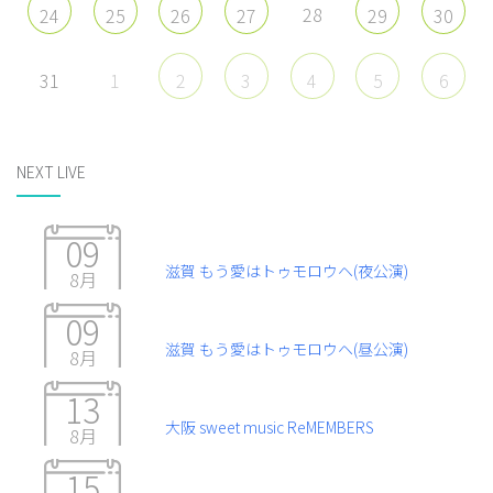
28
24
25
26
27
29
30
31
1
2
3
4
5
6
NEXT LIVE
09
滋賀 もう愛はトゥモロウヘ(夜公演)
8月
09
滋賀 もう愛はトゥモロウヘ(昼公演)
8月
13
大阪 sweet music ReMEMBERS
8月
15