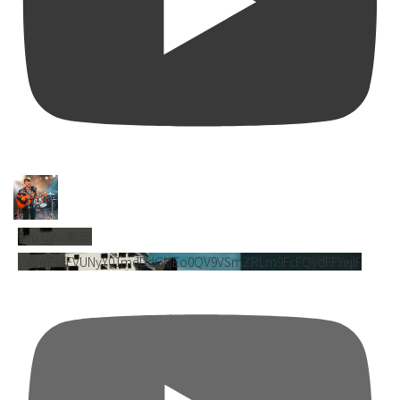
YouTube動画
VVVnY3dFVUNyY01mdDdGMEo0QV9VSmZRLm9FcFQydFFYejlF