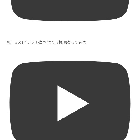
楓 #スピッツ #弾き語り #楓 #歌ってみた