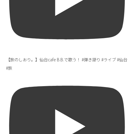
【旅のしおり。】仙台cafe B.B.で歌う！ #弾き語り #ライブ #仙台
#旅