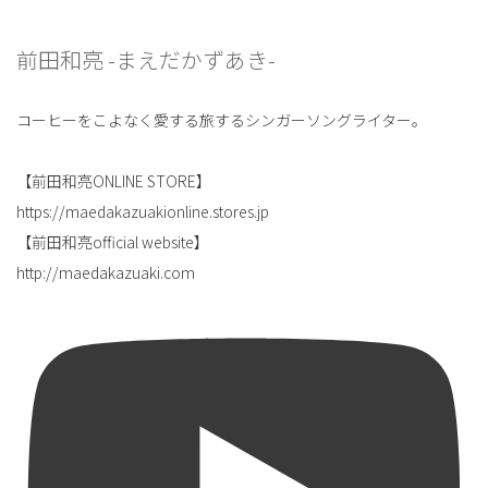
前田和亮 -まえだかずあき-
コーヒーをこよなく愛する旅するシンガーソングライター。
【前田和亮ONLINE STORE】
https://maedakazuakionline.stores.jp
【前田和亮official website】
http://maedakazuaki.com