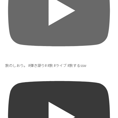
旅のしおり。 #弾き語り# #旅 #ライブ #旅するssw