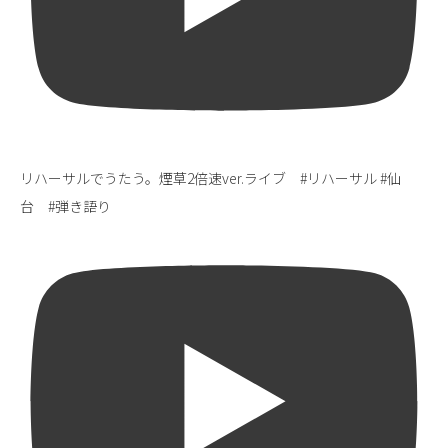
リハーサルでうたう。煙草2倍速ver.ライブ #リハーサル #仙
台 #弾き語り