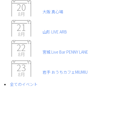
20
大阪 真心場
8月
21
山形 LIVE ARB
8月
22
宮城 Live Bar PENNY LANE
8月
23
岩手 おうちカフェMIUMIU
8月
全てのイベント