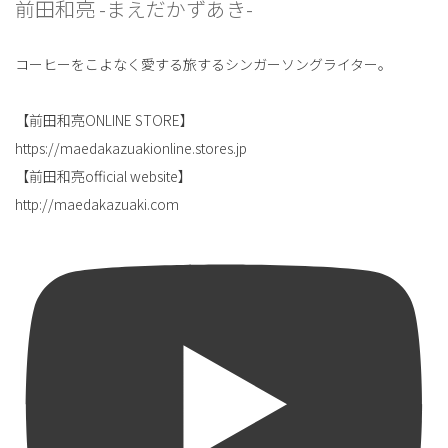
前田和亮 -まえだかずあき-
コーヒーをこよなく愛する旅するシンガーソングライター。
【前田和亮ONLINE STORE】
https://maedakazuakionline.stores.jp
【前田和亮official website】
http://maedakazuaki.com