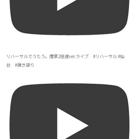
リハーサルでうたう。煙草2倍速ver.ライブ #リハーサル #仙
台 #弾き語り