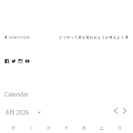
投
JUNCTION
どうやって君を笑わせようか考えよう
稿
ナ
maeda_kazuaki@me.com
maedakazuaki
maede_kazuaki
MaedeKazuaki128
ビ
さ
さ
さ
さ
ん
ん
ん
ん
ゲ
の
の
の
の
プ
プ
プ
プ
ー
ロ
ロ
ロ
ロ
シ
フ
フ
フ
フ
Calendar
ィ
ィ
ィ
ィ
ョ
ー
ー
ー
ー
ル
ル
ル
ル
ン
を
を
を
を
Facebook
Twitter
Instagram
YouTube
で
で
で
で
表
表
表
表
示
示
示
示
月
火
水
木
金
土
日