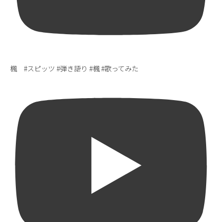
楓 #スピッツ #弾き語り #楓 #歌ってみた