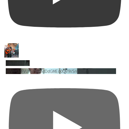
YouTube動画
VVVnY3dFVUNyY01mdDdGMEo0QV9VSmZRLmNlSkVNci1CejlB