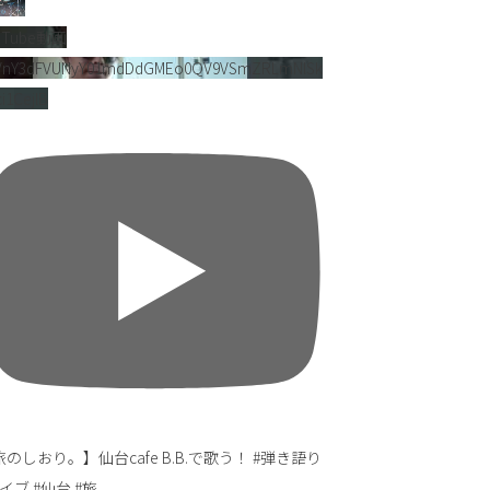
uTube動画
VnY3dFVUNyY01mdDdGMEo0QV9VSmZRLmNlSk
i1CejlB
のしおり。】仙台cafe B.B.で歌う！ #弾き語り
イブ #仙台 #旅