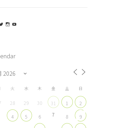
aeda_kazuaki@me.com
maedakazuaki
maede_kazuaki
MaedeKazuaki128
さ
さ
さ
さ
ん
ん
ん
ん
の
の
の
の
プ
プ
プ
プ
ロ
ロ
ロ
ロ
フ
フ
フ
フ
lendar
ィ
ィ
ィ
ィ
ー
ー
ー
ー
ル
ル
ル
ル
を
を
を
を
acebook
Twitter
Instagram
YouTube
で
で
で
で
表
表
表
表
示
示
示
示
月
火
水
木
金
土
日
7
28
29
30
31
1
2
7
3
6
8
4
5
9