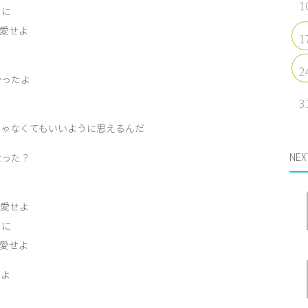
1
ちに
愛せよ
1
2
かったよ
3
じゃなくてもいいように思えるんだ
NEX
なった？
も
を愛せよ
ちに
愛せよ
せよ