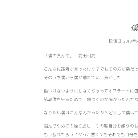
投稿日:
2019年
「僕の真ん中」 前田和亮
こんなに距離があったけな？でもその方が楽だ
そのうち僕から僕が離れていく気がした
傷つけないようにしなくちゃってオブラートに
結局僕を守るためで 傷つくのが怖かったんだ
なりたい僕はこんなんだったか？どうして僕は
悩んでやめての繰り返し その度自分を嫌うの
もう疲れたろう？かっこ悪くてもそれでも自分