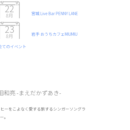
22
宮城 Live Bar PENNY LANE
8月
23
岩手 おうちカフェMIUMIU
8月
全てのイベント
田和亮 -まえだかずあき-
ーヒーをこよなく愛する旅するシンガーソングラ
ター。