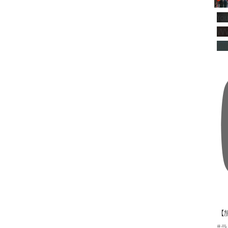
Yo
VV
VNc
【旅
#ラ