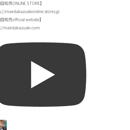
田和亮ONLINE STORE】
s://maedakazuakionline.stores.jp
和亮official website】
p://maedakazuaki.com