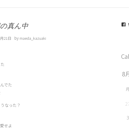
m
僕の真ん中
by
5月21日
maeda_kazuaki
Ca
った
F
包んでた
な
2
こうなった？
も
を愛せよ