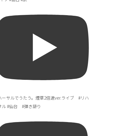
ハーサルでうたう。煙草2倍速ver.ライブ #リハ
サル #仙台 #弾き語り