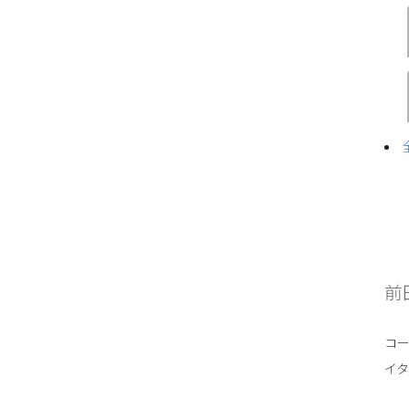
前
コ
イ