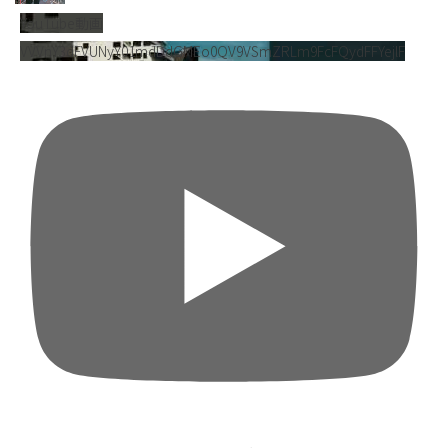
YouTube動画
VVVnY3dFVUNyY01mdDdGMEo0QV9VSmZRLm9FcFQydFFYejlF