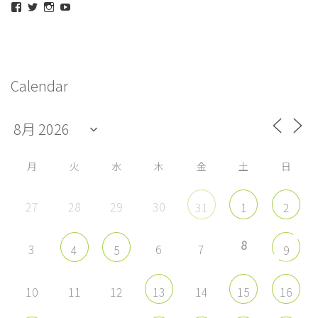
maeda_kazuaki@me.com
maedakazuaki
maede_kazuaki
MaedeKazuaki128
さ
さ
さ
さ
ん
ん
ん
ん
の
の
の
の
プ
プ
プ
プ
ロ
ロ
ロ
ロ
フ
フ
フ
フ
Calendar
ィ
ィ
ィ
ィ
ー
ー
ー
ー
ル
ル
ル
ル
を
を
を
を
Facebook
Twitter
Instagram
YouTube
で
で
で
で
表
表
表
表
示
示
示
示
月
火
水
木
金
土
日
27
28
29
30
31
1
2
8
3
6
7
4
5
9
10
11
12
14
13
15
16