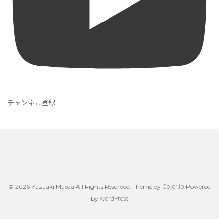
チャンネル登録
Colorlib
© 2026 Kazuaki Maeda All Rights Reserved. Theme by
Powered
WordPress
by