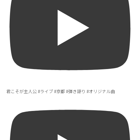
君こそが主人公 #ライブ #京都 #弾き語り #オリジナル曲