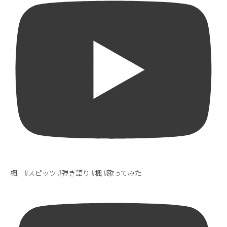
楓 #スピッツ #弾き語り #楓 #歌ってみた