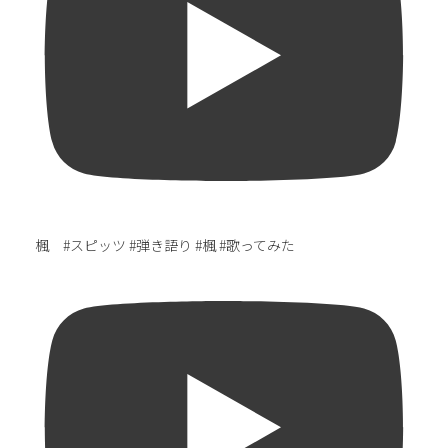
楓 #スピッツ #弾き語り #楓 #歌ってみた