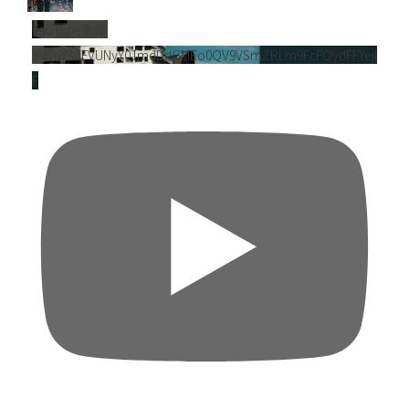
YouTube動画
VVVnY3dFVUNyY01mdDdGMEo0QV9VSmZRLm9FcFQydFFYejl
F