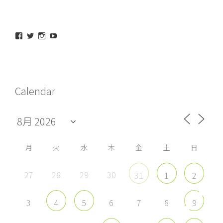
maeda_kazuaki@me.com
maedakazuaki
maede_kazuaki
MaedeKazuaki128
さ
さ
さ
さ
ん
ん
ん
ん
の
の
の
の
プ
プ
プ
プ
ロ
ロ
ロ
ロ
フ
フ
フ
フ
Calendar
ィ
ィ
ィ
ィ
ー
ー
ー
ー
ル
ル
ル
ル
を
を
を
を
Facebook
Twitter
Instagram
YouTube
で
で
で
で
表
表
表
表
示
示
示
示
月
火
水
木
金
土
日
27
28
29
30
31
1
2
3
6
7
8
4
5
9