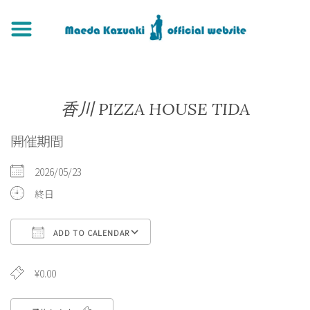
香川 PIZZA HOUSE TIDA
開催期間
2026/05/23
終日
ADD TO CALENDAR
Download ICS
Google Calendar
¥0.00