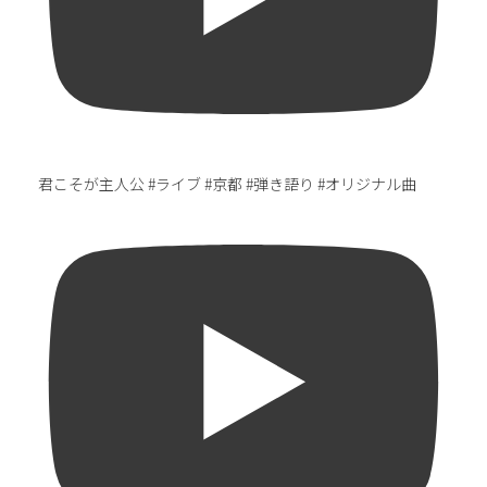
君こそが主人公 #ライブ #京都 #弾き語り #オリジナル曲