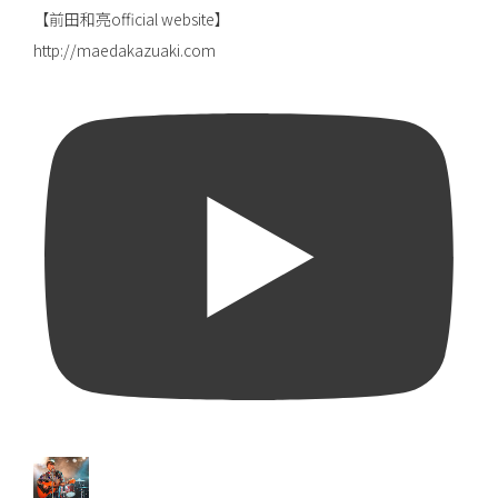
【前田和亮official website】
http://maedakazuaki.com