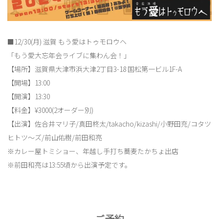
■12/30(月) 滋賀 もう愛はトゥモロウヘ
「もう愛大忘年会ライブに集わん会！」
【場所】滋賀県大津市浜大津2丁目3-18 国松第一ビル1F-A
【開場】13:00
【開演】13:30
【料金】¥3000(2オーダー別)
【出演】佐合井マリ子/真田柊太/takacho/kizashi/小野田充/コタツ
ヒトツ〜ズ/前山佑樹/前田和亮
※カレー屋トミショー、年越し手打ち蕎麦たかちょ出店
※前田和亮は13:55頃から出演予定です。
ご予約