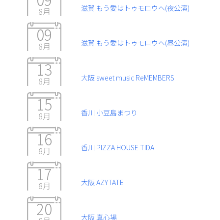
滋賀 もう愛はトゥモロウヘ(夜公演)
8月
09
滋賀 もう愛はトゥモロウヘ(昼公演)
8月
13
大阪 sweet music ReMEMBERS
8月
15
香川 小豆島まつり
8月
16
香川 PIZZA HOUSE TIDA
8月
17
大阪 AZYTATE
8月
20
大阪 真心場