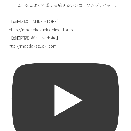
コーヒーをこよなく愛する旅するシンガーソングライター。
【前田和亮ONLINE STORE】
https://maedakazuakionline.stores.jp
【前田和亮official website】
http://maedakazuaki.com