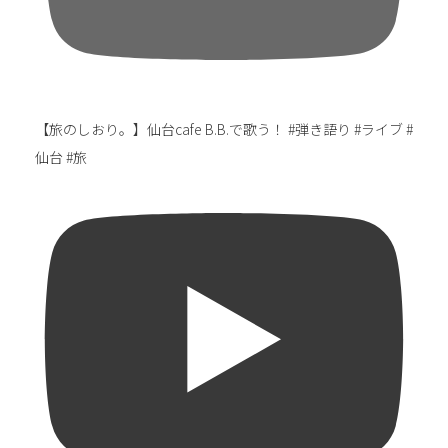
【旅のしおり。】仙台cafe B.B.で歌う！ #弾き語り #ライブ #
仙台 #旅