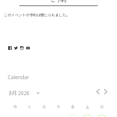
このイベントの予約は閉じられました。
maeda_kazuaki@me.com
maedakazuaki
maede_kazuaki
MaedeKazuaki128
さ
さ
さ
さ
ん
ん
ん
ん
の
の
の
の
プ
プ
プ
プ
ロ
ロ
ロ
ロ
フ
フ
フ
フ
Calendar
ィ
ィ
ィ
ィ
ー
ー
ー
ー
ル
ル
ル
ル
を
を
を
を
Facebook
Twitter
Instagram
YouTube
で
で
で
で
表
表
表
表
示
示
示
示
月
火
水
木
金
土
日