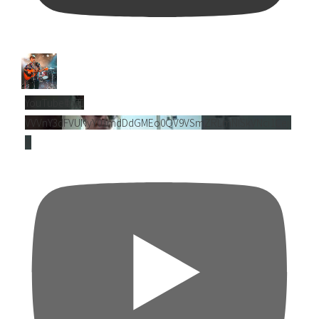
YouTube動画
VVVnY3dFVUNyY01mdDdGMEo0QV9VSmZRLmNlSkVNci1Cejl
B