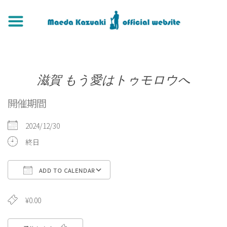
滋賀 もう愛はトゥモロウへ
開催期間
2024/12/30
終日
ADD TO CALENDAR
Download ICS
Google Calendar
iCa
¥0.00