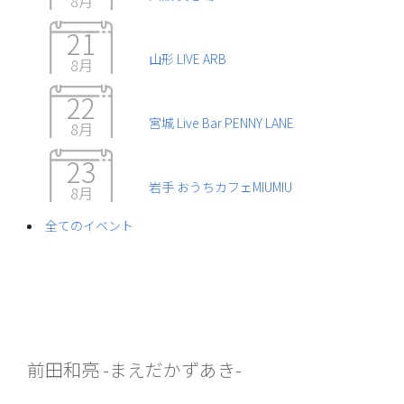
8月
21
山形 LIVE ARB
8月
22
宮城 Live Bar PENNY LANE
8月
23
岩手 おうちカフェMIUMIU
8月
全てのイベント
前田和亮 -まえだかずあき-