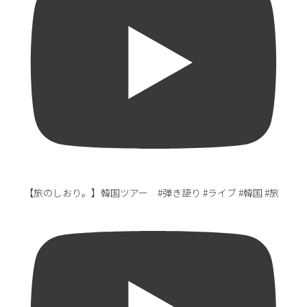
【旅のしおり。】韓国ツアー #弾き語り #ライブ #韓国 #旅