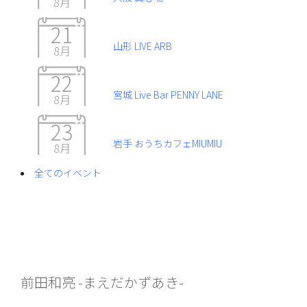
8月
21
山形 LIVE ARB
8月
22
宮城 Live Bar PENNY LANE
8月
23
岩手 おうちカフェMIUMIU
8月
全てのイベント
前田和亮 -まえだかずあき-