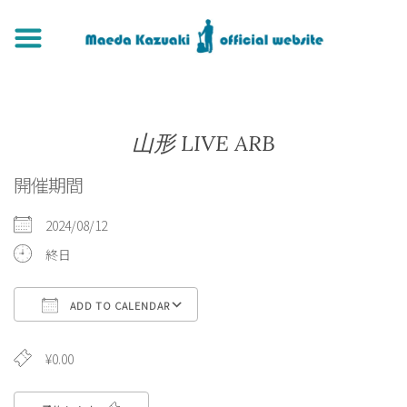
山形 LIVE ARB
開催期間
2024/08/12
終日
ADD TO CALENDAR
Download ICS
Google Calendar
iCa
¥0.00