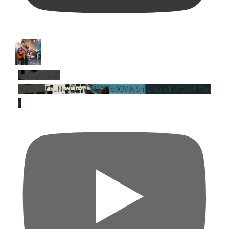
YouTube動画
VVVnY3dFVUNyY01mdDdGMEo0QV9VSmZRLm9FcFQydFFYejl
F