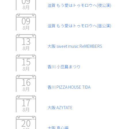
09
滋賀 もう愛はトゥモロウヘ(夜公演)
8月
09
滋賀 もう愛はトゥモロウヘ(昼公演)
8月
13
大阪 sweet music ReMEMBERS
8月
15
香川 小豆島まつり
8月
16
香川 PIZZA HOUSE TIDA
8月
17
大阪 AZYTATE
8月
20
大阪 真心場