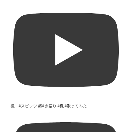
楓 #スピッツ #弾き語り #楓 #歌ってみた