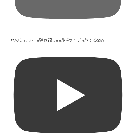
旅のしおり。 #弾き語り# #旅 #ライブ #旅するssw