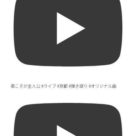
君こそが主人公 #ライブ #京都 #弾き語り #オリジナル曲