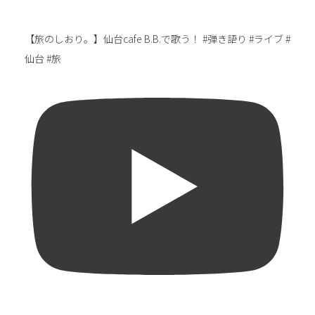
【旅のしおり。】仙台cafe B.B.で歌う！ #弾き語り #ライブ #
仙台 #旅