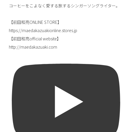
コーヒーをこよなく愛する旅するシンガーソングライター。
【前田和亮ONLINE STORE】
https://maedakazuakionline.stores.jp
【前田和亮official website】
http://maedakazuaki.com