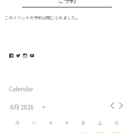
ご予約
このイベントの予約は閉じられました。
maeda_kazuaki@me.com
maedakazuaki
maede_kazuaki
MaedeKazuaki128
さ
さ
さ
さ
ん
ん
ん
ん
の
の
の
の
プ
プ
プ
プ
ロ
ロ
ロ
ロ
フ
フ
フ
フ
Calendar
ィ
ィ
ィ
ィ
ー
ー
ー
ー
ル
ル
ル
ル
を
を
を
を
Facebook
Twitter
Instagram
YouTube
で
で
で
で
表
表
表
表
示
示
示
示
月
火
水
木
金
土
日