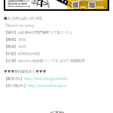
■8/12(月) 山形 LIVE ARB
『itsumo-no-yoru』
【場所】山形県米沢市門東町３丁目２−５１
【開場】19:00
【開演】19:30
【料金】¥2000(drink別)
【出演】takacho/染谷俊/イノウエゴロウ/前田和亮
▼▼▼無料配信あり▼▼▼
【配信URL】
https://twitcasting.tv/livearb
【投げ銭URL】
https://livearb.thebase.in