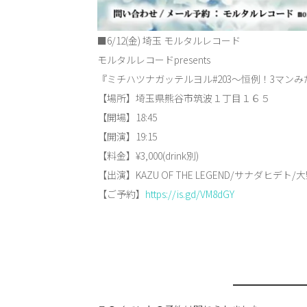
■6/12(金) 埼玉 モルタルレコード
モルタルレコードpresents
『ミチハツナガッテルヨル#203～恒例！3マンみ
【場所】埼玉県熊谷市筑波１丁目１６５
【開場】18:45
【開演】19:15
【料金】¥3,000(drink別)
【出演】KAZU OF THE LEGEND/サナダヒデト
【ご予約】
https://is.gd/VM8dGY