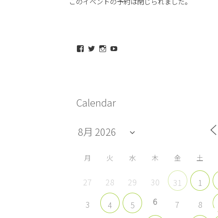
このイベントの予約は閉じられました。
maeda_kazuaki@me.com
maedakazuaki
maede_kazuaki
MaedeKazuaki128
さ
さ
さ
さ
ん
ん
ん
ん
の
の
の
の
プ
プ
プ
プ
ロ
ロ
ロ
ロ
フ
フ
フ
フ
Calendar
ィ
ィ
ィ
ィ
ー
ー
ー
ー
ル
ル
ル
ル
を
を
を
を
Facebook
Twitter
Instagram
YouTube
で
で
で
で
表
表
表
表
示
示
示
示
月
火
水
木
金
土
27
28
29
30
31
1
6
3
7
8
4
5