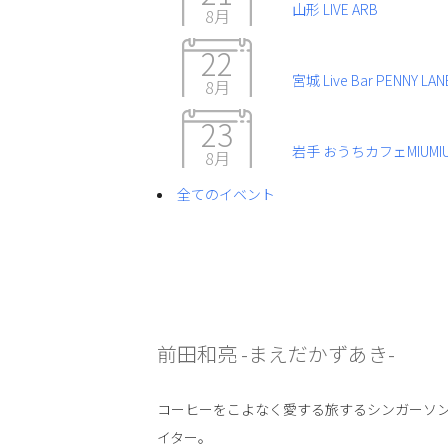
山形 LIVE ARB
8月
22
宮城 Live Bar PENNY LAN
8月
23
岩手 おうちカフェMIUMI
8月
全てのイベント
前田和亮 -まえだかずあき-
コーヒーをこよなく愛する旅するシンガーソ
イター。