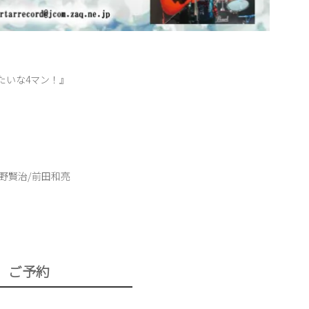
たいな4マン！』
/大野賢治/前田和亮
ご予約