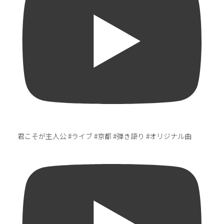
君こそが主人公 #ライブ #京都 #弾き語り #オリジナル曲