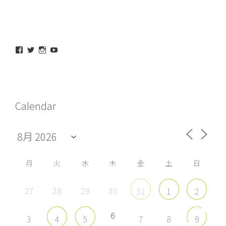
maeda_kazuaki@me.com
maedakazuaki
maede_kazuaki
MaedeKazuaki128
さ
さ
さ
さ
ん
ん
ん
ん
の
の
の
の
プ
プ
プ
プ
ロ
ロ
ロ
ロ
フ
フ
フ
フ
Calendar
ィ
ィ
ィ
ィ
ー
ー
ー
ー
ル
ル
ル
ル
を
を
を
を
Facebook
Twitter
Instagram
YouTube
で
で
で
で
表
表
表
表
示
示
示
示
月
火
水
木
金
土
日
27
28
29
30
31
1
2
6
3
7
8
4
5
9