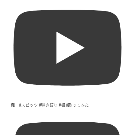
楓 #スピッツ #弾き語り #楓 #歌ってみた