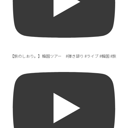
【旅のしおり。】韓国ツアー #弾き語り #ライブ #韓国 #旅