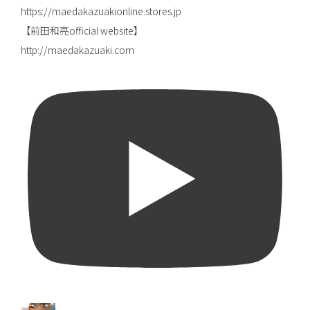
https://maedakazuakionline.stores.jp
【前田和亮official website】
http://maedakazuaki.com