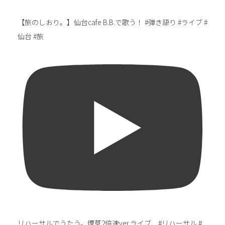
【旅のしおり。】仙台cafe B.B.で歌う！ #弾き語り #ライブ #
仙台 #旅
リハーサルでうたう。煙草2倍速ver.ライブ #リハーサル #