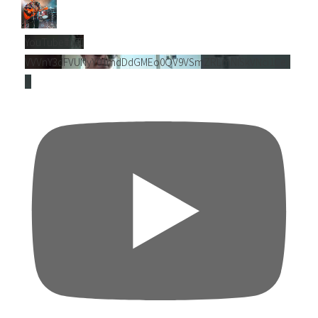
YouTube動画
VVVnY3dFVUNyY01mdDdGMEo0QV9VSmZRLmNlSkVNci1Cejl
B