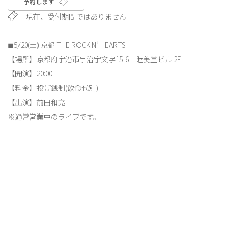
予約します
現在、受付期間ではありません
◼︎5/20(土) 京都 THE ROCKIN’ HEARTS
【場所】京都府宇治市宇治宇文字15-6 睦美堂ビル 2F
【開演】20:00
【料金】投げ銭制(飲食代別)
【出演】前田和亮
※通常営業中のライブです。