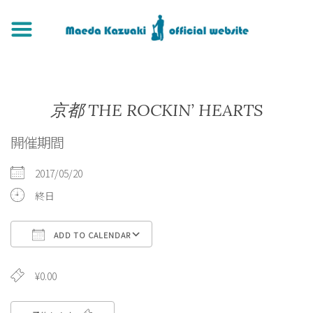
京都 THE ROCKIN’ HEARTS
開催期間
2017/05/20
終日
ADD TO CALENDAR
Download ICS
Google Calendar
iCa
¥0.00